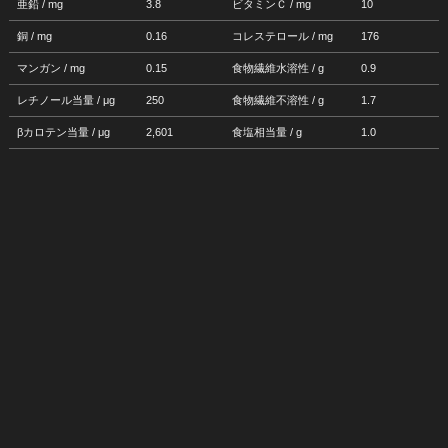
亜鉛 / mg
3.8
ビタミンＣ / mg
10
銅 / mg
0.16
コレステロール / mg
176
マンガン / mg
0.15
食物繊維水溶性 / g
0.9
レチノール当量 / μg
250
食物繊維不溶性 / g
1.7
βカロテン当量 / μg
2,601
食塩相当量 / g
1.0