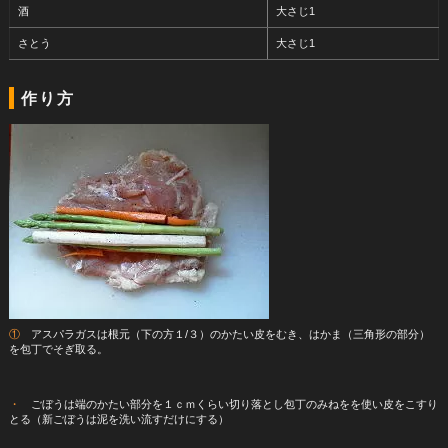
酒
大さじ1
さとう
大さじ1
作り方
①
アスパラガスは根元（下の方１/３）のかたい皮をむき、はかま（三角形の部分）
を包丁でそぎ取る。
・
ごぼうは端のかたい部分を１ｃｍくらい切り落とし包丁のみねをを使い皮をこすり
とる（新ごぼうは泥を洗い流すだけにする）