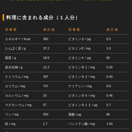
料理に含まれる成分（１人分）
栄 養 素
成 分 値
栄 養 素
成 分 値
エネルギー / Kcal
382
ビタミンＤ / μg
0.5
たんぱく質 / g
37.2
ビタミンE / mg
1.0
脂質 / g
18.9
ビタミンＫ / μg
65
炭水化物 / g
12.3
ビタミンＢ１ / mg
0.26
ナトリウム / mg
397
ビタミンＢ２ / mg
0.40
カリウム / mg
747
ナイアシン / mg
9.8
カルシウム / mg
33
ビタミンＢ６ / mg
0.46
マグネシウム / mg
57
ビタミンＢ１２ / μg
0.7
リン / mg
354
葉酸 / μg
86
鉄 / mg
1.7
パントテン酸 / mg
1.94