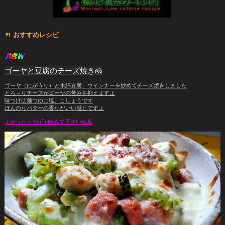
🍴 ️おすすめレシピ
ゴーヤと豆腐のチーズ焼き🧀
ゴーヤ（にがうり）と木綿豆腐、ウインナーを炒めてチーズ焼きしました
とろ～りチーズがゴーヤの苦みを抑えますよ
味つけは麺つゆに塩、こしょうです
ほんのりバターの香りがいい感じですよ
よかったらYouTubeみて下さいね🙇