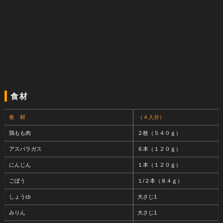
食材
食 材
（４人分）
鶏もも肉
２枚（５４０ｇ）
アスパラガス
６本（１２０ｇ）
にんじん
１本（１２０ｇ）
ごぼう
１/２本（８４ｇ）
しょうゆ
大さじ1
みりん
大さじ1