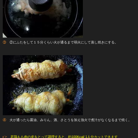
③
②にふたをして１５分くらい火が通るまで弱火にして蒸し焼きにする。
④
火が通ったら醤油、みりん、酒、さとうを加え強火で煮汁がなくなるまで焼く。
👉
若鶏もも肉の皮をとって調理すると、約100Kcal/ 1人分カットできます