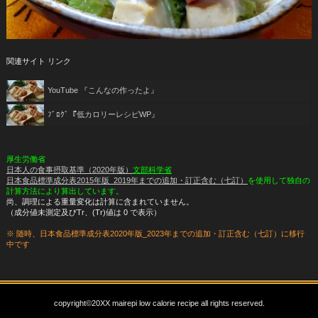
関連サイト リンク
YouTube
『こんなの作ったよ』
ﾌﾞﾛｸﾞ
『低カロリーレシピWP』
厚生労働省
日本人の食事摂取基準（2020年版）
文部科学省
日本食品標準成分表2015年版_2019年までの追加・訂正含む（七訂）
を使用して独自の
計算方法により算出しています。
尚、調理による重量変化は計算に含まれていません。
（成分値未測定及びTr、(Tr)値は 0 で表示）
※ 随時、日本食品標準成分表2020年版_2023年までの追加・訂正含む（七訂）に移行
中です
copyright©20XX mairepi low calorie recipe all rights reserved.