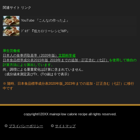
関連サイト リンク
YouTube
『こんなの作ったよ』
ﾌﾞﾛｸﾞ
『低カロリーレシピWP』
厚生労働省
日本人の食事摂取基準（2020年版）
文部科学省
日本食品標準成分表2015年版_2019年までの追加・訂正含む（七訂）
を使用して独自の
計算方法により算出しています。
尚、調理による重量変化は計算に含まれていません。
（成分値未測定及びTr、(Tr)値は 0 で表示）
※ 随時、日本食品標準成分表2020年版_2023年までの追加・訂正含む（七訂）に移行
中です
copyright©20XX mairepi low calorie recipe all rights reserved.
プライバシーポリシー
サイトマップ