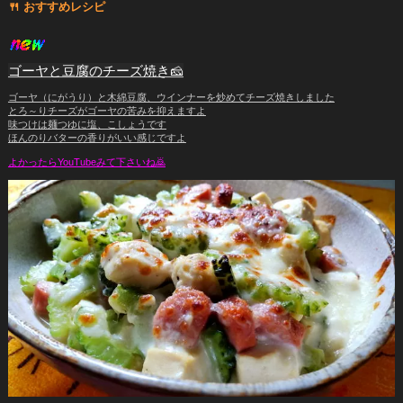
🍴 ️おすすめレシピ
ゴーヤと豆腐のチーズ焼き🧀
ゴーヤ（にがうり）と木綿豆腐、ウインナーを炒めてチーズ焼きしました
とろ～りチーズがゴーヤの苦みを抑えますよ
味つけは麺つゆに塩、こしょうです
ほんのりバターの香りがいい感じですよ
よかったらYouTubeみて下さいね🙇