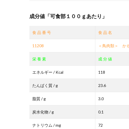
成分値「可食部１００ｇあたり」
食 品 番 号
食 品 名
11208
＜鳥肉類＞ か
栄 養 素
成 分 値
エネルギー / Kcal
118
たんぱく質 / g
23.6
脂質 / g
3.0
炭水化物 / g
0.1
ナトリウム / mg
72