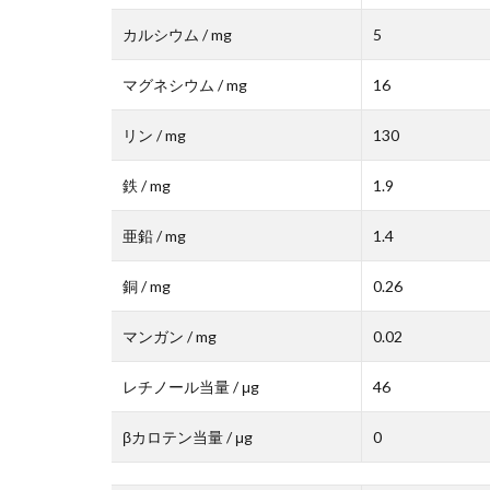
カルシウム / mg
5
マグネシウム / mg
16
リン / mg
130
鉄 / mg
1.9
亜鉛 / mg
1.4
銅 / mg
0.26
マンガン / mg
0.02
レチノール当量 / μg
46
βカロテン当量 / μg
0