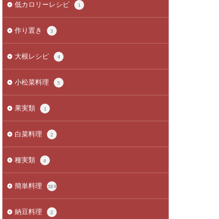
低カロリーレシピ
1
作り置き
3
大根レシピ
4
小松菜料理
5
果実類
1
白菜料理
2
種実類
6
簡単料理
189
納豆料理
2