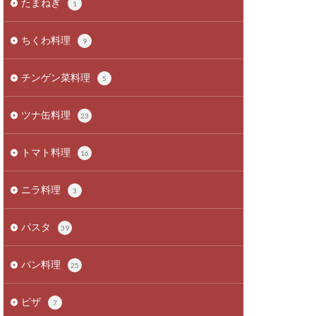
たまねぎ
1
ちくわ料理
9
チンゲン菜料理
5
ツナ缶料理
23
トマト料理
16
ニラ料理
3
パスタ
39
パン料理
25
ピザ
7