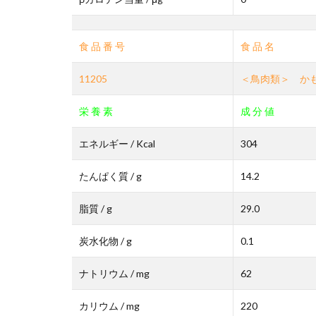
食 品 番 号
食 品 名
11205
＜鳥肉類＞ か
栄 養 素
成 分 値
エネルギー / Kcal
304
たんぱく質 / g
14.2
脂質 / g
29.0
炭水化物 / g
0.1
ナトリウム / mg
62
カリウム / mg
220