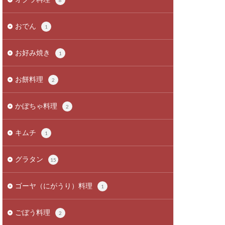
8
おでん
1
お好み焼き
1
お餅料理
2
かぼちゃ料理
2
キムチ
1
グラタン
15
ゴーヤ（にがうり）料理
1
ごぼう料理
2