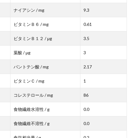
ナイアシン / mg
9.3
ビタミンＢ６ / mg
0.61
ビタミンＢ１２ / μg
3.5
葉酸 / μg
3
パントテン酸 / mg
2.17
ビタミンＣ / mg
1
コレステロール / mg
86
食物繊維水溶性 / g
0.0
食物繊維不溶性 / g
0.0
食塩相当量 / g
0.2