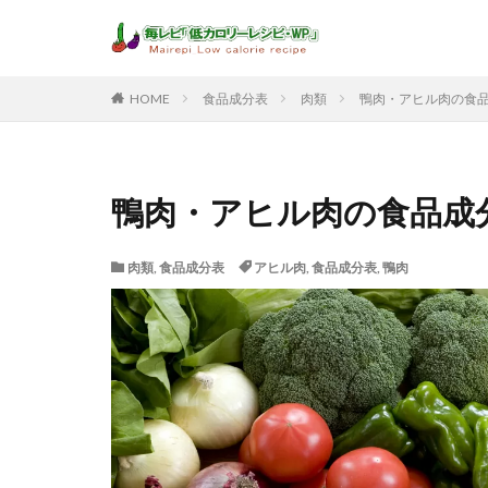
HOME
食品成分表
肉類
鴨肉・アヒル肉の食
鴨肉・アヒル肉の食品成
肉類
,
食品成分表
アヒル肉
,
食品成分表
,
鴨肉