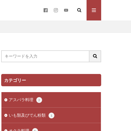
カテゴリー
アスパラ料理
2
いも類及びでん粉類
1
オクラ料理