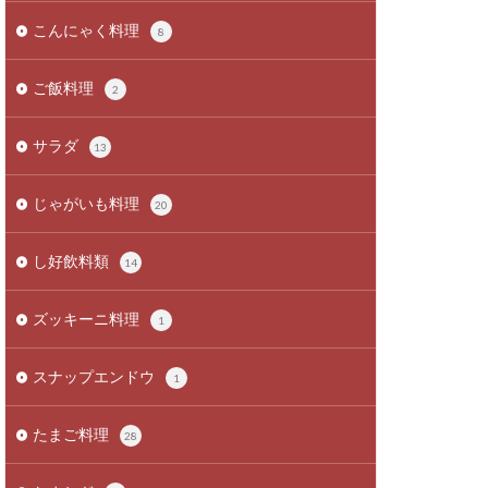
こんにゃく料理
8
ご飯料理
2
サラダ
13
じゃがいも料理
20
し好飲料類
14
ズッキーニ料理
1
スナップエンドウ
1
たまご料理
28