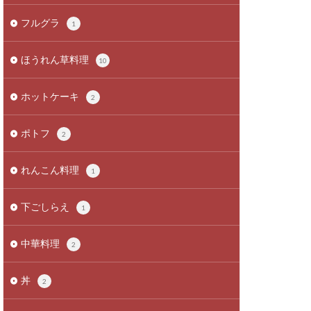
フルグラ
1
ほうれん草料理
10
ホットケーキ
2
ポトフ
2
れんこん料理
1
下ごしらえ
1
中華料理
2
丼
2