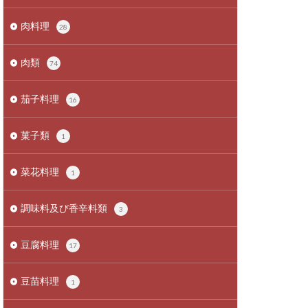
肉料理
28
肉類
74
茄子料理
16
菓子類
1
菜花料理
1
調味料及び香辛料類
3
豆腐料理
17
豆苗料理
1