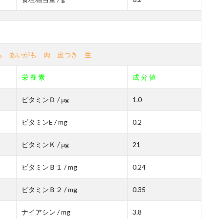
も あいがも 肉 皮つき 生
栄 養 素
成 分 値
ビタミンＤ / μg
1.0
ビタミンE / mg
0.2
ビタミンＫ / μg
21
ビタミンＢ１ / mg
0.24
ビタミンＢ２ / mg
0.35
ナイアシン / mg
3.8