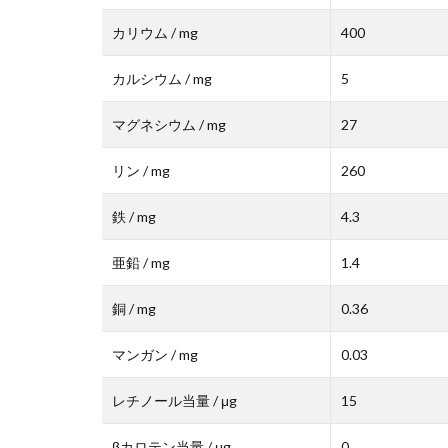
カリウム / mg
400
カルシウム / mg
5
マグネシウム / mg
27
リン / mg
260
鉄 / mg
4.3
亜鉛 / mg
1.4
銅 / mg
0.36
マンガン / mg
0.03
レチノール当量 / μg
15
βカロテン当量 / μg
0