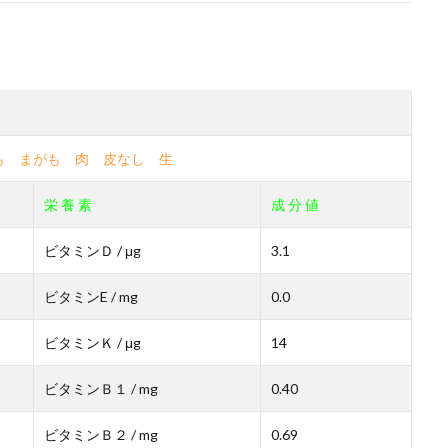
も まがも 肉 皮なし 生
栄 養 素
成 分 値
ビタミンＤ / μg
3.1
ビタミンE / mg
0.0
ビタミンＫ / μg
14
ビタミンＢ１ / mg
0.40
ビタミンＢ２ / mg
0.69