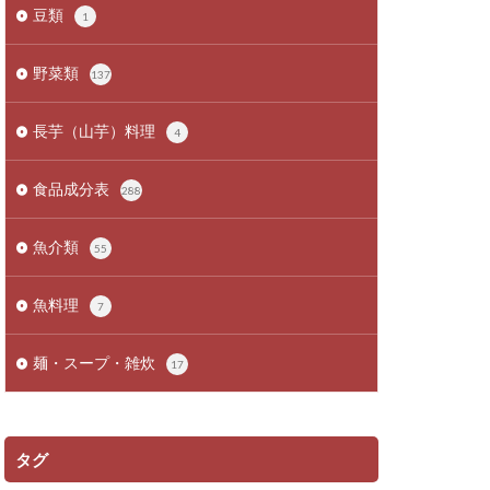
豆類
1
野菜類
137
長芋（山芋）料理
4
食品成分表
288
魚介類
55
魚料理
7
麺・スープ・雑炊
17
タグ