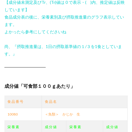
【成分値未測定及びTr、(Tr)値は 0 で表示・( )内、推定値は反映
しています】
食品成分表の後に、栄養素別及び摂取推進量のグラフ表示してい
ます。
よかったら参考にしてくださいね
尚、『摂取推進量は、1日の摂取基準値の１/３を1食としていま
す。』
──────────────
成分値「可食部１００ｇあたり」
食 品 番 号
食 品 名
10080
＜魚類＞ かじか 生
栄 養 素
成 分 値
栄 養 素
成 分 値