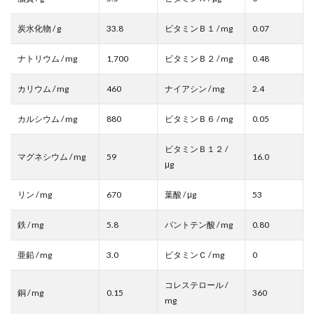
炭水化物 / g
33.8
ビタミンＢ１ / mg
0.07
ナトリウム / mg
1,700
ビタミンＢ２ / mg
0.48
カリウム / mg
460
ナイアシン / mg
2.4
カルシウム / mg
880
ビタミンＢ６ / mg
0.05
ビタミンＢ１２ /
マグネシウム / mg
59
16.0
μg
リン / mg
670
葉酸 / μg
53
鉄 / mg
5.8
パントテン酸 / mg
0.80
亜鉛 / mg
3.0
ビタミンＣ / mg
0
コレステロール /
銅 / mg
0.15
360
mg