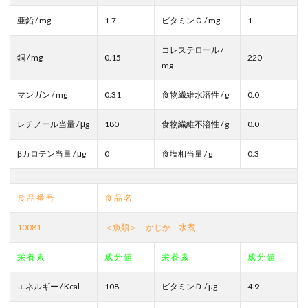
亜鉛 / mg
1.7
ビタミンＣ / mg
1
コレステロール /
銅 / mg
0.15
220
mg
マンガン / mg
0.31
食物繊維水溶性 / g
0.0
レチノール当量 / μg
180
食物繊維不溶性 / g
0.0
βカロテン当量 / μg
0
食塩相当量 / g
0.3
食 品 番 号
食 品 名
10081
＜魚類＞ かじか 水煮
栄 養 素
成 分 値
栄 養 素
成 分 値
エネルギー / Kcal
108
ビタミンＤ / μg
4.9