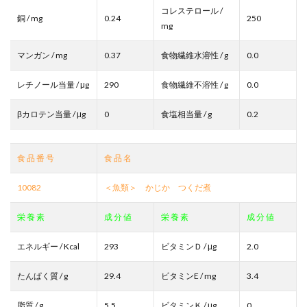
コレステロール /
銅 / mg
0.24
250
mg
マンガン / mg
0.37
食物繊維水溶性 / g
0.0
レチノール当量 / μg
290
食物繊維不溶性 / g
0.0
βカロテン当量 / μg
0
食塩相当量 / g
0.2
食 品 番 号
食 品 名
10082
＜魚類＞ かじか つくだ煮
栄 養 素
成 分 値
栄 養 素
成 分 値
エネルギー / Kcal
293
ビタミンＤ / μg
2.0
たんぱく質 / g
29.4
ビタミンE / mg
3.4
脂質 / g
5.5
ビタミンＫ / μg
0