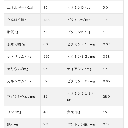
エネルギー / Kcal
98
ビタミンＤ / μg
3.0
たんぱく質 / g
15.0
ビタミンE / mg
1.3
脂質 / g
5.0
ビタミンＫ / μg
1
炭水化物 / g
0.2
ビタミンＢ１ / mg
0.07
ナトリウム / mg
110
ビタミンＢ２ / mg
0.38
カリウム / mg
260
ナイアシン / mg
1.5
カルシウム / mg
520
ビタミンＢ６ / mg
0.08
ビタミンＢ１２ /
マグネシウム / mg
31
28.0
μg
リン / mg
400
葉酸 / μg
15
鉄 / mg
2.8
パントテン酸 / mg
0.54