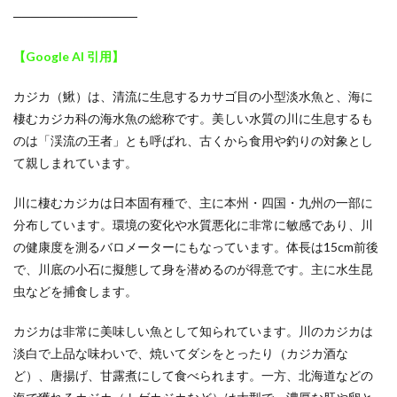
──────────────
【Google AI 引用】
カジカ（鰍）は、清流に生息するカサゴ目の小型淡水魚と、海に
棲むカジカ科の海水魚の総称です。美しい水質の川に生息するも
のは「渓流の王者」とも呼ばれ、古くから食用や釣りの対象とし
て親しまれています。
川に棲むカジカは日本固有種で、主に本州・四国・九州の一部に
分布しています。環境の変化や水質悪化に非常に敏感であり、川
の健康度を測るバロメーターにもなっています。体長は15cm前後
で、川底の小石に擬態して身を潜めるのが得意です。主に水生昆
虫などを捕食します。
カジカは非常に美味しい魚として知られています。川のカジカは
淡白で上品な味わいで、焼いてダシをとったり（カジカ酒な
ど）、唐揚げ、甘露煮にして食べられます。一方、北海道などの