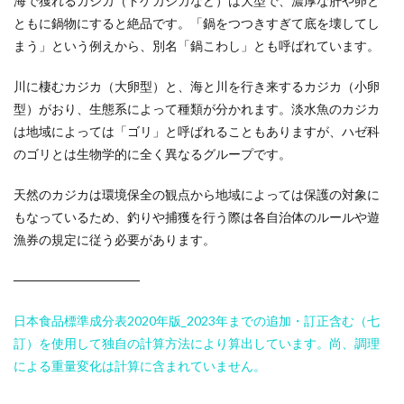
海で獲れるカジカ（トゲカジカなど）は大型で、濃厚な肝や卵と
ともに鍋物にすると絶品です。「鍋をつつきすぎて底を壊してし
まう」という例えから、別名「鍋こわし」とも呼ばれています。
川に棲むカジカ（大卵型）と、海と川を行き来するカジカ（小卵
型）がおり、生態系によって種類が分かれます。淡水魚のカジカ
は地域によっては「ゴリ」と呼ばれることもありますが、ハゼ科
のゴリとは生物学的に全く異なるグループです。
天然のカジカは環境保全の観点から地域によっては保護の対象に
もなっているため、釣りや捕獲を行う際は各自治体のルールや遊
漁券の規定に従う必要があります。
──────────────
日本食品標準成分表2020年版_2023年までの追加・訂正含む（七
訂）を使用して独自の計算方法により算出しています。尚、調理
による重量変化は計算に含まれていません。