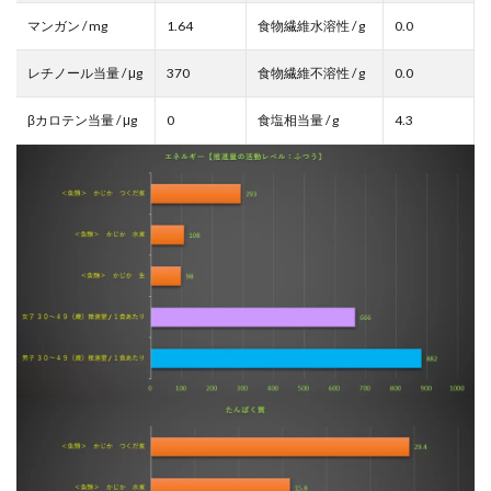
マンガン / mg
1.64
食物繊維水溶性 / g
0.0
レチノール当量 / μg
370
食物繊維不溶性 / g
0.0
βカロテン当量 / μg
0
食塩相当量 / g
4.3