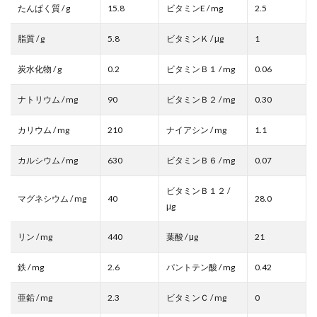
たんぱく質 / g
15.8
ビタミンE / mg
2.5
脂質 / g
5.8
ビタミンＫ / μg
1
炭水化物 / g
0.2
ビタミンＢ１ / mg
0.06
ナトリウム / mg
90
ビタミンＢ２ / mg
0.30
カリウム / mg
210
ナイアシン / mg
1.1
カルシウム / mg
630
ビタミンＢ６ / mg
0.07
ビタミンＢ１２ /
マグネシウム / mg
40
28.0
μg
リン / mg
440
葉酸 / μg
21
鉄 / mg
2.6
パントテン酸 / mg
0.42
亜鉛 / mg
2.3
ビタミンＣ / mg
0