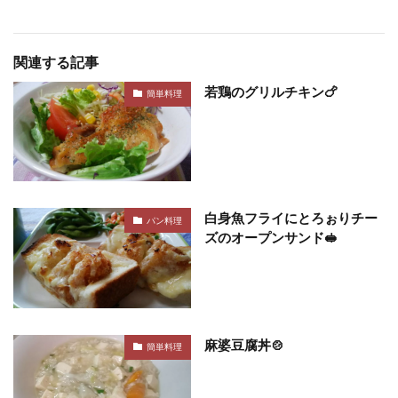
関連する記事
若鶏のグリルチキン🍗
簡単料理
白身魚フライにとろぉりチー
パン料理
ズのオープンサンド🥪
麻婆豆腐丼🍲
簡単料理