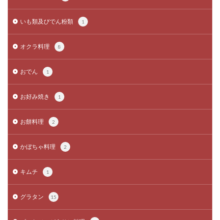
いも類及びでん粉類
1
オクラ料理
8
おでん
1
お好み焼き
1
お餅料理
2
かぼちゃ料理
2
キムチ
1
グラタン
15