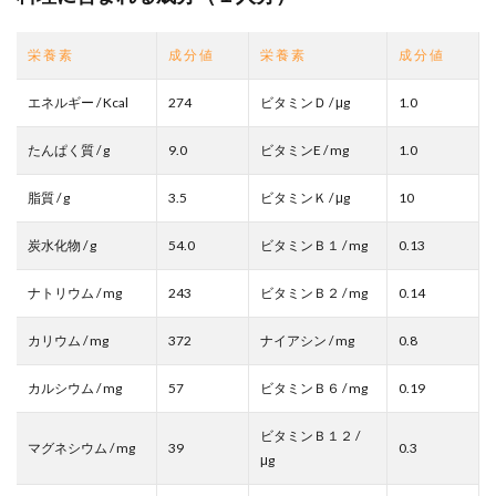
栄 養 素
成 分 値
栄 養 素
成 分 値
エネルギー / Kcal
274
ビタミンＤ / μg
1.0
たんぱく質 / g
9.0
ビタミンE / mg
1.0
脂質 / g
3.5
ビタミンＫ / μg
10
炭水化物 / g
54.0
ビタミンＢ１ / mg
0.13
ナトリウム / mg
243
ビタミンＢ２ / mg
0.14
カリウム / mg
372
ナイアシン / mg
0.8
カルシウム / mg
57
ビタミンＢ６ / mg
0.19
ビタミンＢ１２ /
マグネシウム / mg
39
0.3
μg