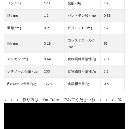
リン / mg
123
葉酸 / μg
58
鉄 / mg
1.2
パントテン酸 / mg
0.88
亜鉛 / mg
0.9
ビタミンＣ / mg
18
コレステロール /
銅 / mg
0.18
93
mg
マンガン / mg
0.44
食物繊維水溶性 / g
2.0
レチノール当量 / μg
200
食物繊維不溶性 / g
3.2
βカロテン当量 / μg
1773
食塩相当量 / g
0.6
↓ ↓ ↓ 作り方は YouTube でみてくださいね ↓ ↓ ↓ 🥰