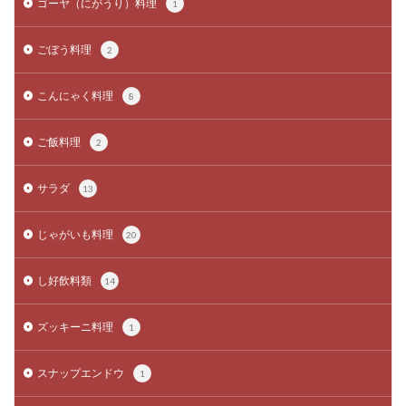
ゴーヤ（にがうり）料理
1
ごぼう料理
2
こんにゃく料理
8
ご飯料理
2
サラダ
13
じゃがいも料理
20
し好飲料類
14
ズッキーニ料理
1
スナップエンドウ
1