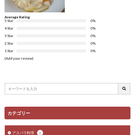
Average Rating
5 Star
0%
4 Star
0%
3 Star
0%
2 Star
0%
1 Star
0%
(Add your review)
カテゴリー
アスパラ料理
2