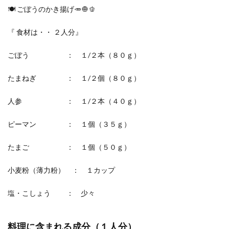
🍽 ごぼうのかき揚げ🥕🧅🫑
『 食材は・・ ２人分』
ごぼう ： １/２本（８０ｇ）
たまねぎ ： １/２個（８０ｇ）
人参 ： １/２本（４０ｇ）
ピーマン ： １個（３５ｇ）
たまご ： １個（５０ｇ）
小麦粉（薄力粉） ： １カップ
塩・こしょう ： 少々
料理に含まれる成分（１人分）