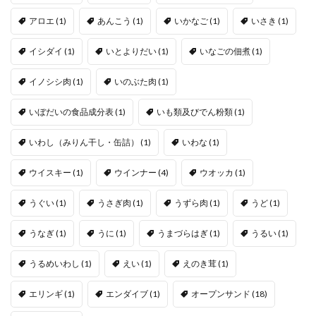
アロエ
(1)
あんこう
(1)
いかなご
(1)
いさき
(1)
イシダイ
(1)
いとよりだい
(1)
いなごの佃煮
(1)
イノシシ肉
(1)
いのぶた肉
(1)
いぼだいの食品成分表
(1)
いも類及びでん粉類
(1)
いわし（みりん干し・缶詰）
(1)
いわな
(1)
ウイスキー
(1)
ウインナー
(4)
ウオッカ
(1)
うぐい
(1)
うさぎ肉
(1)
うずら肉
(1)
うど
(1)
うなぎ
(1)
うに
(1)
うまづらはぎ
(1)
うるい
(1)
うるめいわし
(1)
えい
(1)
えのき茸
(1)
エリンギ
(1)
エンダイブ
(1)
オープンサンド
(18)