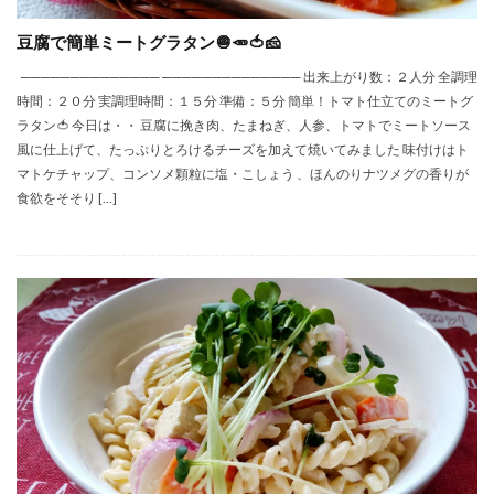
豆腐で簡単ミートグラタン🧅🥕🍅🧀
────────────── ────────────── 出来上がり数：２人分 全調理
時間：２０分 実調理時間：１５分 準備：５分 簡単！トマト仕立てのミートグ
ラタン🍅 今日は・・ 豆腐に挽き肉、たまねぎ、人参、トマトでミートソース
風に仕上げて、たっぷりとろけるチーズを加えて焼いてみました 味付けはト
マトケチャップ、コンソメ顆粒に塩・こしょう 、ほんのりナツメグの香りが
食欲をそそり […]