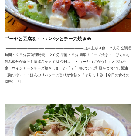
ゴーヤと豆腐を・・パパッとチーズ焼き🧀
────────────── ────────────── 出来上がり数：２人分 全調理
時間：２５分 実調理時間：２０分 準備：５分 簡単！チーズ焼き・・ほんのり
苦み成分が食欲を増進させます😋 今日は・・ ゴーヤ（にがうり）と木綿豆
腐・ウインナーをチーズ焼きしました(⌒∇⌒)/ 味つけは和風かつおだし醤油
（麺つゆ）・・ほんのりバターの香りが食欲をそそります😋 【今日の食材の
特徴】 『 […]