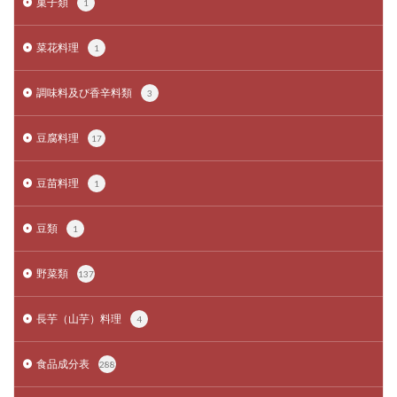
菓子類
1
菜花料理
1
調味料及び香辛料類
3
豆腐料理
17
豆苗料理
1
豆類
1
野菜類
137
長芋（山芋）料理
4
食品成分表
288