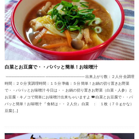
白菜とお豆腐で・・パパッと簡単！お味噌汁
────────────── ────────────── 出来上がり数：２人分 全調理
時間：２０分 実調理時間：１５分 準備：５分 簡単！お鍋の切り置きお野菜
で・・パパッとお味噌汁 今日は・・ お鍋の切り置きお野菜（白菜・人参）と
お豆腐・キノコで簡単にお味噌汁出来ちゃいますよ 🍽 白菜とお豆腐で・・パ
パッと簡単！お味噌汁 『 食材は・・ ２人分』 白菜 ： １枚（７０ｇかな）
豆腐 […]