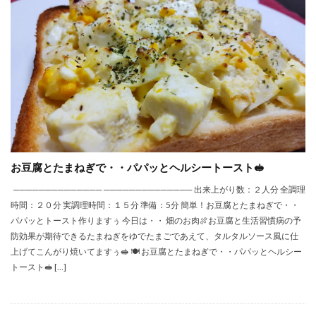
お豆腐とたまねぎで・・パパッとヘルシートースト🥪
────────────── ────────────── 出来上がり数：２人分 全調理
時間：２０分 実調理時間：１５分 準備：5分 簡単！お豆腐とたまねぎで・・
パパッとトースト作りますぅ 今日は・・ 畑のお肉🍖お豆腐と生活習慣病の予
防効果が期待できるたまねぎをゆでたまごであえて、タルタルソース風に仕
上げてこんがり焼いてますぅ🥪 🍽 お豆腐とたまねぎで・・パパッとヘルシー
トースト🥪 […]