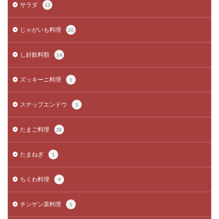
サラダ
13
じゃがいも料理
20
し好飲料類
14
ズッキーニ料理
1
スナップエンドウ
1
たまご料理
28
たまねぎ
1
ちくわ料理
9
チンゲン菜料理
5