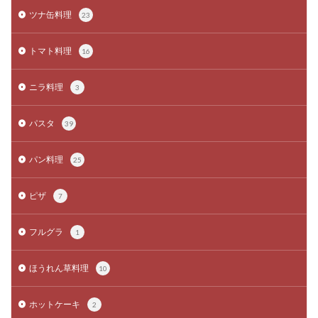
ツナ缶料理
23
トマト料理
16
ニラ料理
3
パスタ
39
パン料理
25
ピザ
7
フルグラ
1
ほうれん草料理
10
ホットケーキ
2