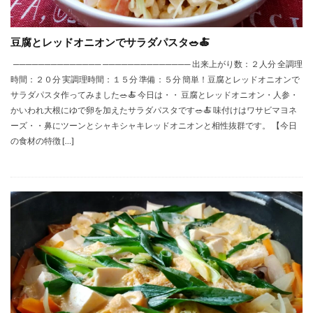
豆腐とレッドオニオンでサラダパスタ🥗🍝
────────────── ────────────── 出来上がり数：２人分 全調理
時間：２０分 実調理時間：１５分 準備：５分 簡単！豆腐とレッドオニオンで
サラダパスタ作ってみました🥗🍝 今日は・・ 豆腐とレッドオニオン・人参・
かいわれ大根にゆで卵を加えたサラダパスタです🥗🍝 味付けはワサビマヨネ
ーズ・・鼻にツーンとシャキシャキレッドオニオンと相性抜群です。 【今日
の食材の特徴 […]