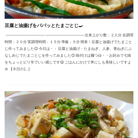
豆腐と油揚げをパパッとたまごとじ🍳
────────────── ────────────── 出来上がり数：２人分 全調理
時間：２０分 実調理時間：１５分 準備：５分 簡単！豆腐と油揚げでたまごと
じ作ってみました😊 今日は・・ 豆腐と油揚げ・たまねぎ、人参、青ねぎにぶ
なしめじでたまごとじを作ってみました😊 味付けは麺つゆ・・お好みで七味
をちょっとピリ辛でいい感じです😋 ごはんにかけて丼にしも美味しいですよ
🍚 【今日の […]