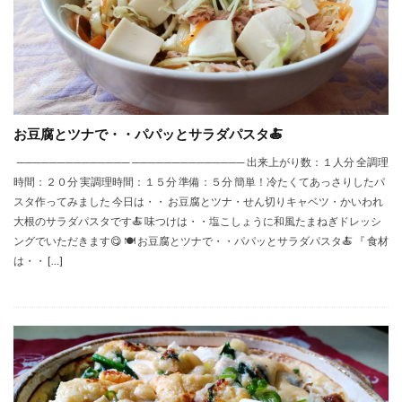
お豆腐とツナで・・パパッとサラダパスタ🍝
────────────── ────────────── 出来上がり数：１人分 全調理
時間：２０分 実調理時間：１５分 準備：５分 簡単！冷たくてあっさりしたパ
スタ作ってみました 今日は・・ お豆腐とツナ・せん切りキャベツ・かいわれ
大根のサラダパスタです🍝 味つけは・・塩こしょうに和風たまねぎドレッシ
ングでいただきます😋 🍽 お豆腐とツナで・・パパッとサラダパスタ🍝 『 食材
は・・ […]