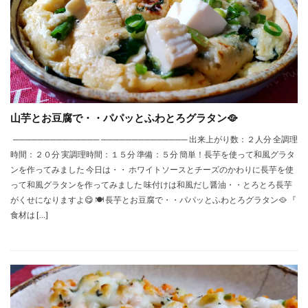
山芋とお豆腐で・・パパッとふわとろグラタン🥘
────────────── ────────────── 出来上がり数：２人分 全調理
時間：２０分 実調理時間：１５分 準備：５分 簡単！長芋を使って和風グラタ
ンを作ってみました 今日は・・ ホワイトソースとチーズのかわりに長芋を使
って和風グラタンを作ってみました 味付けは和風だし醤油・・とろとろ長芋
がくせになりますよ😋 🍽 長芋とお豆腐で・・パパッとふわとろグラタン🥘 『
食材は […]