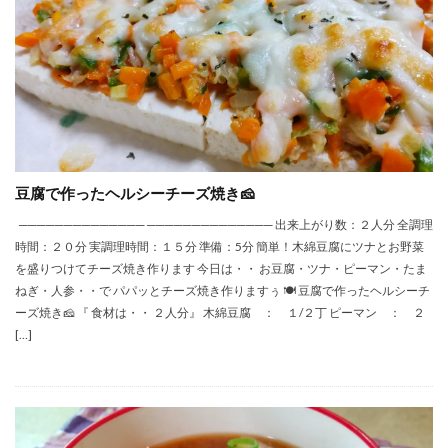
豆腐で作ったヘルシーチーズ焼き🧀
────────────── ────────────── 出来上がり数：２人分 全調理
時間：２０分 実調理時間：１５分 準備：5分 簡単！木綿豆腐にツナとお野菜
を盛りつけてチーズ焼き作ります 今日は・・ お豆腐・ツナ・ピーマン・たま
ねぎ・人参・・で パパッとチーズ焼き作りますぅ 🍽 豆腐で作ったヘルシーチ
ーズ焼き🧀 『 食材は・・ ２人分』 木綿豆腐 ： １/２丁 ピーマン ： ２
[…]