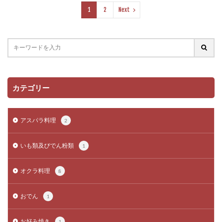
1
2
Next
カテゴリー
アスパラ料理
2
いも類及びでん粉類
1
オクラ料理
8
おでん
1
お好み焼き
1