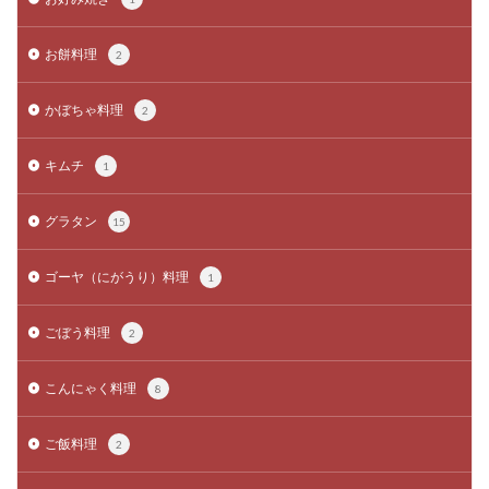
お餅料理
2
かぼちゃ料理
2
キムチ
1
グラタン
15
ゴーヤ（にがうり）料理
1
ごぼう料理
2
こんにゃく料理
8
ご飯料理
2