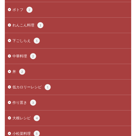
ポトフ
2
れんこん料理
1
下ごしらえ
1
中華料理
2
丼
2
低カロリーレシピ
1
作り置き
3
大根レシピ
4
小松菜料理
5