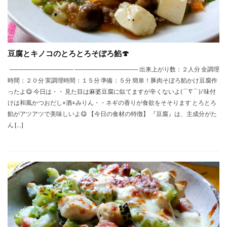
豆腐とキノコのとろとろそぼろ餡🍄
────────────── ────────────── 出来上がり数：２人分 全調理
時間：２０分 実調理時間：１５分 準備：５分 簡単！豚肉そぼろ餡かけ豆腐作
ったよ😋 今日は・・ 見た目は麻婆豆腐に似てますが辛くないよ(⌒∇⌒)/ 味付
けは和風かつおだし+酒+みりん・・ネギの香りが食欲をそそります とろとろ
餡がアツアツで美味しいよ😋 【今日の食材の特徴】 『豆腐』は、主成分がた
ん […]