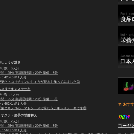
のしょうが焼き
がり数：6人分
間：25分 実調理時間：20分 準備：5分
425Kcal/１人分
野菜たっぷりチキンのしょうが焼きを作ってみました😊
っぷりチキンステーキ
がり数：4人分
間：25分 実調理時間：20分 準備：5分
462Kcal/１人分
🍴 ️お
野菜とキノコのトマトソースで味わうチキンステーキです😊
とオクラ・里芋の甘酢和え
がり数：2人分
ゴーヤ
間：25分 実調理時間：20分 準備：5分
561Kcal/１人分