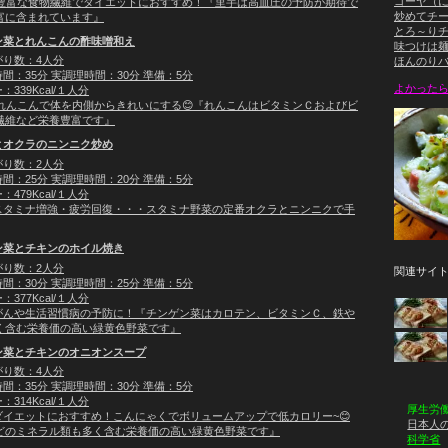
ゴーヤ（
 豊富な食物繊維でダイエットにおすすめ！『里芋は高血圧の予防が期待で
炒めてチ
富に含まれています』
とろ～り
ン菜とれんこんの酢味噌和え
味つけは
がり数：4人分
ほんのり
間：35分 実調理時間：30分 準備：5分
よかったらY
339Kcal/１人分
 れんこんで体を内側からきれいにする😊『れんこんはビタミンＣおよびビ
繊維など栄養豊富です』
とオクラのニンニク炒め
がり数：2人分
間：25分 実調理時間：20分 準備：5分
479Kcal/１人分
スタミナ増強・疲労回復・・・スタミナ野菜の定番オクラとニンニクで手
ン菜とチキンのホイル焼き
がり数：2人分
関連サイト
間：30分 実調理時間：25分 準備：5分
377Kcal/１人分
がんや生活習慣病の予防に！『チンゲン菜はカロテン、ビタミンＣ、鉄や
く含む栄養価の高い緑黄色野菜です』
ン菜とチキンのオニオンスープ
がり数：4人分
間：35分 実調理時間：30分 準備：5分
314Kcal/１人分
厚生労
ダイエットにおすすめ！こんにゃくでボリュームアップで低カロリー~😊
日本人の
どのミネラル類も多く含む栄養価の高い緑黄色野菜です』
科学省