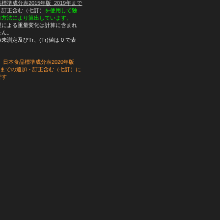
標準成分表2015年版_2019年まで
・訂正含む（七訂）
を使用して独
算方法により算出しています。
理による重量変化は計算に含まれ
せん。
未測定及びTr、(Tr)値は 0 で表
、日本食品標準成分表2020年版
3年までの追加・訂正含む（七訂）に
です