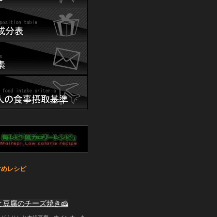
すすめレシピ
と豆腐のチーズ焼き🧀