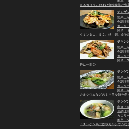
簡単！
きるカリウムおよび食物繊維が豊
チンゲ
出来上
全調理時
カロリー：
簡単！
タミンＢ１、Ｂ２、鉄、銅、食物
チキン
出来上
全調理時
カロリー：
簡単！
軽に一皿😊
チンゲ
出来上
全調理時
カロリー：
簡単！
カルシウムなどのミネラル類を多
チンゲ
出来上
全調理時
カロリー：
簡単！
『チンゲン菜は鉄やカルシウムな