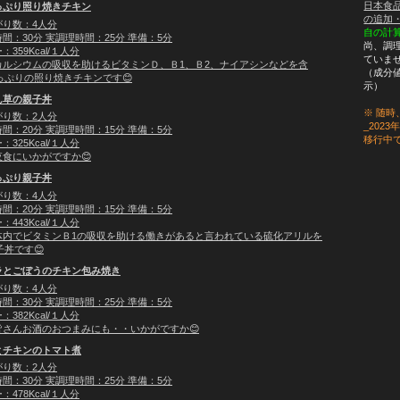
日本食品
っぷり照り焼きチキン
の追加
がり数：4人分
自の計
間：30分 実調理時間：25分 準備：5分
尚、調
359Kcal/１人分
ていま
カルシウムの吸収を助けるビタミンＤ、Ｂ1、Ｂ2、ナイアシンなどを含
（成分値
ぷりの照り焼きチキンです😊
示）
ん草の親子丼
※ 随時
がり数：2人分
_202
間：20分 実調理時間：15分 準備：5分
移行中
325Kcal/１人分
食にいかがですか😊
っぷり親子丼
がり数：4人分
間：20分 実調理時間：15分 準備：5分
443Kcal/１人分
体内でビタミンＢ1の吸収を助ける働きがあると言われている硫化アリルを
丼です😊
ラとごぼうのチキン包み焼き
がり数：4人分
間：30分 実調理時間：25分 準備：5分
382Kcal/１人分
皆さんお酒のおつまみにも・・いかがですか😊
とチキンのトマト煮
がり数：2人分
間：30分 実調理時間：25分 準備：5分
478Kcal/１人分