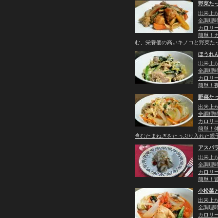
野菜た
出来上
全調理時
カロリー：
簡単！
む、栄養価の高いキノコと野菜たっ
ほうれ
出来上
全調理時
カロリー：
簡単！夜
野菜た
出来上
全調理時
カロリー：
簡単！
含むたまねぎをたっぷり入れた親子
アスパ
出来上
全調理時
カロリー：
簡単！
小松菜
出来上
全調理時
カロリー：