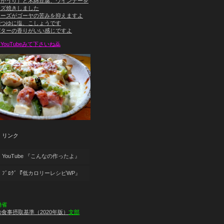
にがうり）と木綿豆腐、ウインナーを
ーズ焼きしました
チーズがゴーヤの苦みを抑えますよ
麺つゆに塩、こしょうです
バターの香りがいい感じですよ
ouTubeみて下さいね🙇
 リンク
YouTube
『こんなの作ったよ』
ﾌﾞﾛｸﾞ
『低カロリーレシピWP』
働省
食事摂取基準（2020年版）
文部