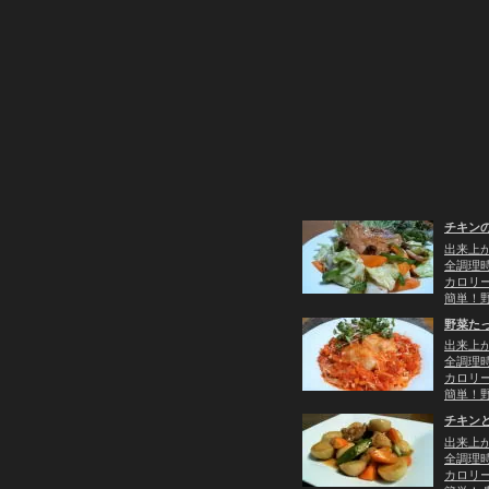
チキン
出来上
全調理時
カロリー：
簡単！
野菜た
出来上
全調理時
カロリー：
簡単！
チキン
出来上
全調理時
カロリー：