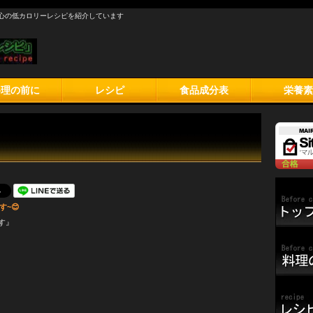
心の低カロリーレシピを紹介しています
料理の前に
レシピ
食品成分表
栄養素
~😊
す』