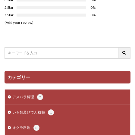
2 Star
0%
1 Star
0%
(Add your review)
カテゴリー
アスパラ料理
2
いも類及びでん粉類
1
オクラ料理
8