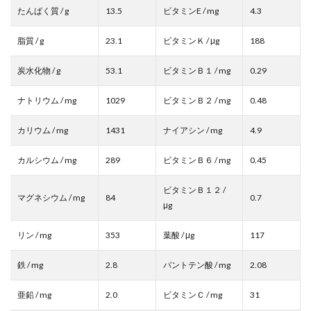
たんぱく質 / g
13.5
ビタミンE / mg
4.3
脂質 / g
23.1
ビタミンＫ / μg
188
炭水化物 / g
53.1
ビタミンＢ１ / mg
0.29
ナトリウム / mg
1029
ビタミンＢ２ / mg
0.48
カリウム / mg
1431
ナイアシン / mg
4.9
カルシウム / mg
289
ビタミンＢ６ / mg
0.45
ビタミンＢ１２ /
マグネシウム / mg
84
0.7
μg
リン / mg
353
葉酸 / μg
117
鉄 / mg
2.8
パントテン酸 / mg
2.08
亜鉛 / mg
2.0
ビタミンＣ / mg
31