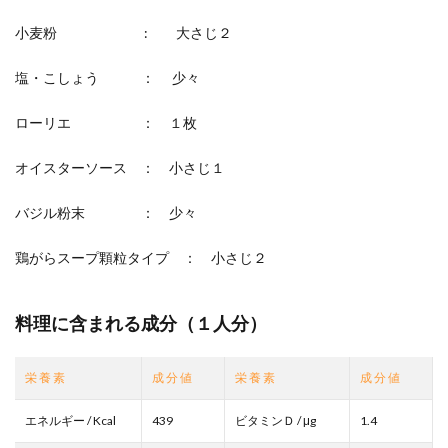
小麦粉 : 大さじ２
塩・こしょう ： 少々
ローリエ ： １枚
オイスターソース ： 小さじ１
バジル粉末 ： 少々
鶏がらスープ顆粒タイプ ： 小さじ２
料理に含まれる成分（１人分）
栄 養 素
成 分 値
栄 養 素
成 分 値
エネルギー / Kcal
439
ビタミンＤ / μg
1.4