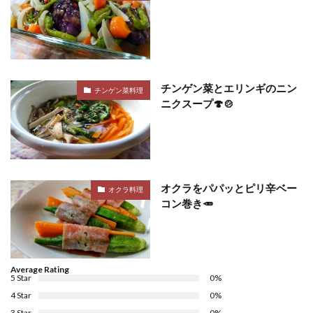
チンゲン菜とエリンギのニン
チンゲン菜料理
ニクスープ🍄🍲
オクラをパパッとピリ辛ベー
オクラ料理
コン巻き🥕
Average Rating
5 Star
0%
4 Star
0%
3 Star
0%