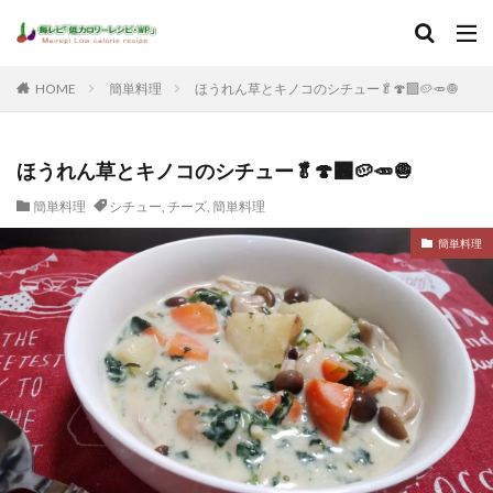
HOME
簡単料理
ほうれん草とキノコのシチュー🥬🍄‍🟫🥔🥕🧅
ほうれん草とキノコのシチュー🥬🍄‍🟫🥔🥕🧅
簡単料理
シチュー
,
チーズ
,
簡単料理
簡単料理