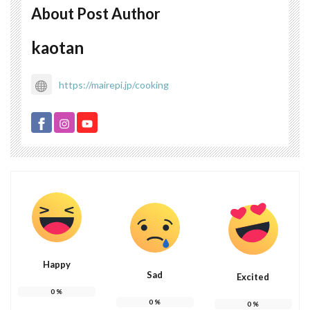
About Post Author
kaotan
https://mairepi.jp/cooking
Happy
Sad
Excited
0
%
0
%
0
%