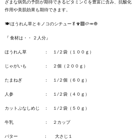
ざまな病気の予防が期待できるビタミンＣを豊富に含み、抗酸化
作用や美肌効果も期待できます。
🍽 ほうれん草とキノコのシチュー🥬🍄‍🟫🥔🥕🧅
『 食材は・・ ２人分』
ほうれん草 ： １/２袋（１００ｇ）
じゃがいも ： ２個（２００ｇ）
たまねぎ ： １/２個（６０ｇ）
人参 ： １/２袋（４０ｇ）
カットぶなしめじ ： １/２袋（５０ｇ）
牛乳 ： ２カップ
バター : 大さじ１