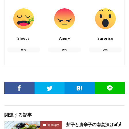
Sleepy
Angry
Surprise
0
%
0
%
0
%
関連する記事
茄子と唐辛子の南蛮漬け🍆🌶️
簡単料理