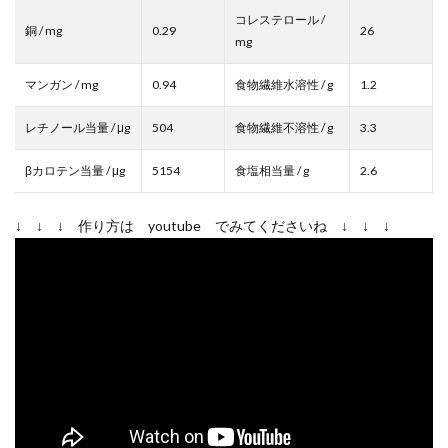
コレステロール /
銅 / mg
0.29
26
mg
マンガン / mg
0.94
食物繊維水溶性 / g
1.2
レチノール当量 / μg
504
食物繊維不溶性 / g
3.3
βカロテン当量 / μg
5154
食塩相当量 / g
2.6
↓ ↓ ↓ 作り方は youtube でみてくださいね ↓ ↓ ↓