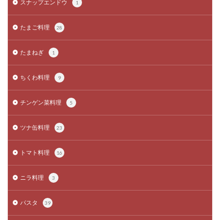
スナップエンドウ
1
たまご料理
28
たまねぎ
1
ちくわ料理
9
チンゲン菜料理
5
ツナ缶料理
23
トマト料理
16
ニラ料理
3
パスタ
39