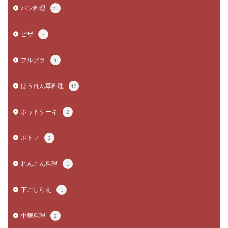
パン料理
25
ピザ
7
フルグラ
1
ほうれん草料理
10
ホットケーキ
2
ポトフ
2
れんこん料理
1
下ごしらえ
1
中華料理
2