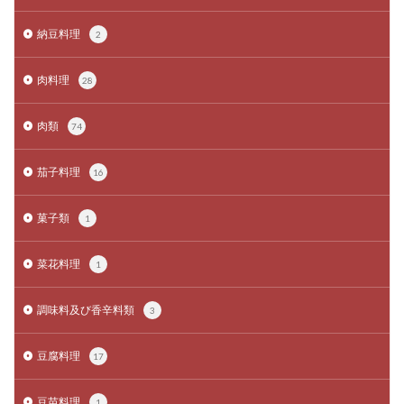
納豆料理
2
肉料理
28
肉類
74
茄子料理
16
菓子類
1
菜花料理
1
調味料及び香辛料類
3
豆腐料理
17
豆苗料理
1