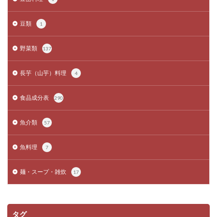
豆類
1
野菜類
137
長芋（山芋）料理
4
食品成分表
290
魚介類
57
魚料理
7
麺・スープ・雑炊
17
タグ