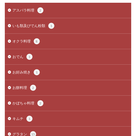
アスパラ料理
2
いも類及びでん粉類
1
オクラ料理
8
おでん
1
お好み焼き
1
お餅料理
2
かぼちゃ料理
2
キムチ
1
グラタン
15