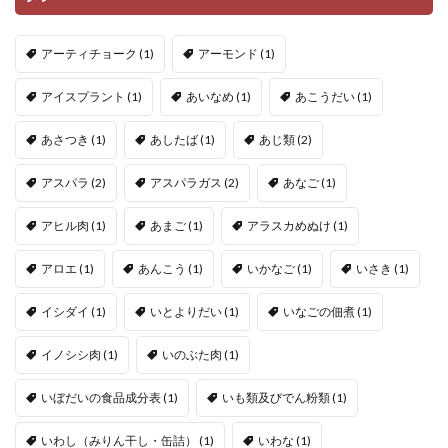
アーティチョーク
(1)
アーモンド
(1)
アイスプラント
(1)
あいなめ
(1)
あこうだい
(1)
あさつき
(1)
あしたば
(1)
あじ類
(2)
アスパラ
(2)
アスパラガス
(2)
あなご
(1)
アヒル肉
(1)
あまご
(1)
アラスカめぬけ
(1)
アロエ
(1)
あんこう
(1)
いかなご
(1)
いさき
(1)
イシダイ
(1)
いとよりだい
(1)
いなごの佃煮
(1)
イノシシ肉
(1)
いのぶた肉
(1)
いぼだいの食品成分表
(1)
いも類及びでん粉類
(1)
いわし（みりん干し・缶詰）
(1)
いわな
(1)