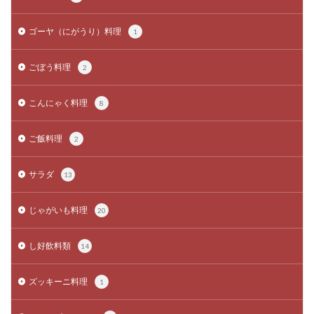
ゴーヤ（にがうり）料理
1
ごぼう料理
2
こんにゃく料理
8
ご飯料理
2
サラダ
13
じゃがいも料理
20
し好飲料類
14
ズッキーニ料理
1