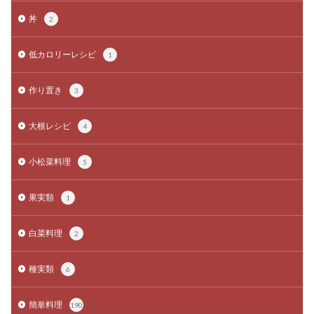
丼
2
低カロリーレシピ
1
作り置き
3
大根レシピ
4
小松菜料理
5
果実類
1
白菜料理
2
種実類
6
簡単料理
190