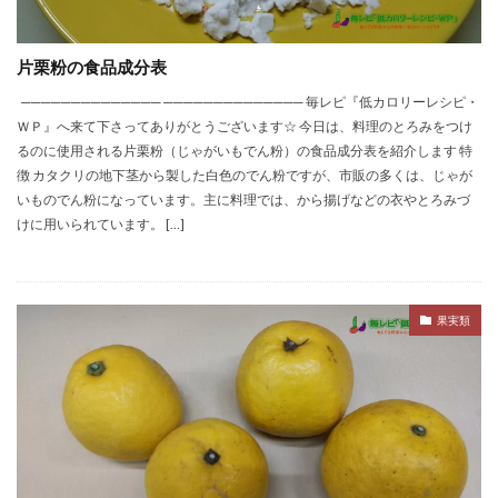
片栗粉の食品成分表
────────────── ────────────── 毎レピ『低カロリーレシピ・
ＷＰ』へ来て下さってありがとうございます☆ 今日は、料理のとろみをつけ
るのに使用される片栗粉（じゃがいもでん粉）の食品成分表を紹介します 特
徴 カタクリの地下茎から製した白色のでん粉ですが、市販の多くは、じゃが
いものでん粉になっています。主に料理では、から揚げなどの衣やとろみづ
けに用いられています。 […]
果実類