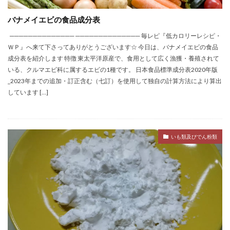
バナメイエビの食品成分表
────────────── ────────────── 毎レピ『低カロリーレシピ・
ＷＰ』へ来て下さってありがとうございます☆ 今日は、バナメイエビの食品
成分表を紹介します 特徴 東太平洋原産で、食用として広く漁獲・養殖されて
いる、クルマエビ科に属するエビの1種です。 日本食品標準成分表2020年版
_2023年までの追加・訂正含む（七訂）を使用して独自の計算方法により算出
しています […]
いも類及びでん粉類