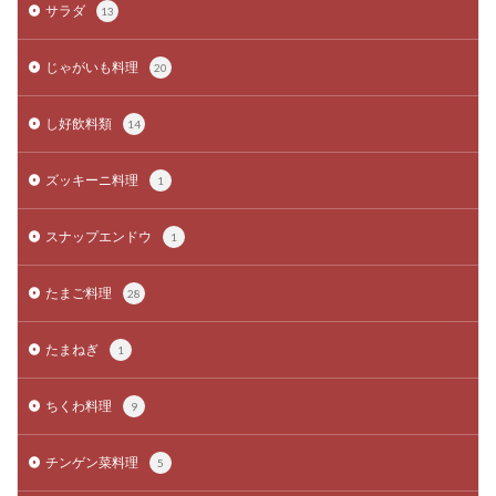
サラダ
13
じゃがいも料理
20
し好飲料類
14
ズッキーニ料理
1
スナップエンドウ
1
たまご料理
28
たまねぎ
1
ちくわ料理
9
チンゲン菜料理
5