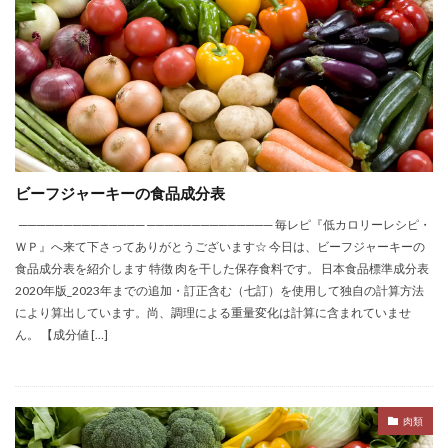
ビーフジャーキーの食品成分表
────────────── ────────────── 毎レピ『低カロリーレシピ・
ＷＰ』へ来て下さってありがとうございます☆ 今日は、ビーフジャーキーの
食品成分表を紹介します 特徴 肉を干した保存食料です。 日本食品標準成分表
2020年版_2023年までの追加・訂正含む（七訂）を使用して独自の計算方法
により算出しています。尚、調理による重量変化は計算に含まれていませ
ん。 【成分値 […]
肉類