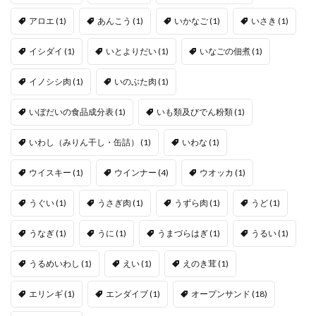
アロエ
(1)
あんこう
(1)
いかなご
(1)
いさき
(1)
イシダイ
(1)
いとよりだい
(1)
いなごの佃煮
(1)
イノシシ肉
(1)
いのぶた肉
(1)
いぼだいの食品成分表
(1)
いも類及びでん粉類
(1)
いわし（みりん干し・缶詰）
(1)
いわな
(1)
ウイスキー
(1)
ウインナー
(4)
ウオッカ
(1)
うぐい
(1)
うさぎ肉
(1)
うずら肉
(1)
うど
(1)
うなぎ
(1)
うに
(1)
うまづらはぎ
(1)
うるい
(1)
うるめいわし
(1)
えい
(1)
えのき茸
(1)
エリンギ
(1)
エンダイブ
(1)
オープンサンド
(18)