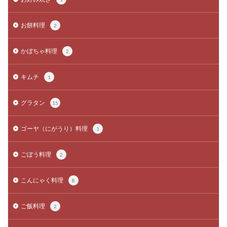
お餅料理
2
かぼちゃ料理
2
キムチ
1
グラタン
15
ゴーヤ（にがうり）料理
1
ごぼう料理
2
こんにゃく料理
8
ご飯料理
2