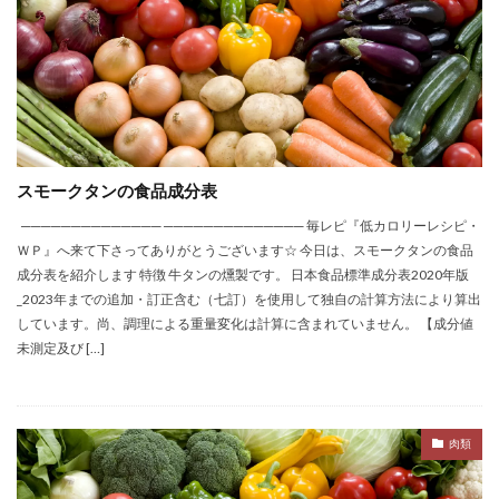
スモークタンの食品成分表
────────────── ────────────── 毎レピ『低カロリーレシピ・
ＷＰ』へ来て下さってありがとうございます☆ 今日は、スモークタンの食品
成分表を紹介します 特徴 牛タンの燻製です。 日本食品標準成分表2020年版
_2023年までの追加・訂正含む（七訂）を使用して独自の計算方法により算出
しています。尚、調理による重量変化は計算に含まれていません。 【成分値
未測定及び […]
肉類