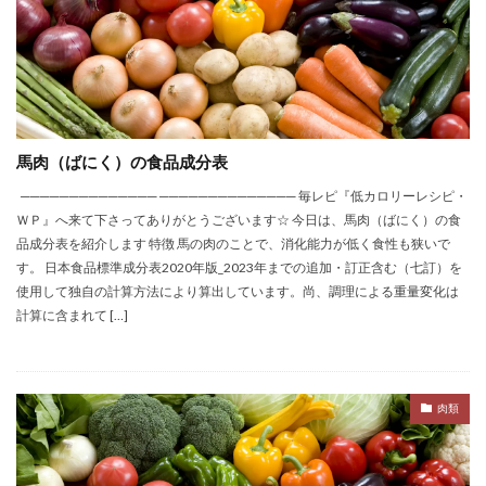
馬肉（ばにく）の食品成分表
────────────── ────────────── 毎レピ『低カロリーレシピ・
ＷＰ』へ来て下さってありがとうございます☆ 今日は、馬肉（ばにく）の食
品成分表を紹介します 特徴 馬の肉のことで、消化能力が低く食性も狭いで
す。 日本食品標準成分表2020年版_2023年までの追加・訂正含む（七訂）を
使用して独自の計算方法により算出しています。尚、調理による重量変化は
計算に含まれて […]
肉類