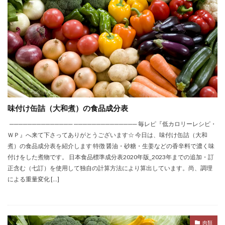
味付け缶詰（大和煮）の食品成分表
────────────── ────────────── 毎レピ『低カロリーレシピ・
ＷＰ』へ来て下さってありがとうございます☆ 今日は、味付け缶詰（大和
煮）の食品成分表を紹介します 特徴 醤油・砂糖・生姜などの香辛料で濃く味
付けをした煮物です。 日本食品標準成分表2020年版_2023年までの追加・訂
正含む（七訂）を使用して独自の計算方法により算出しています。尚、調理
による重量変化 […]
肉類