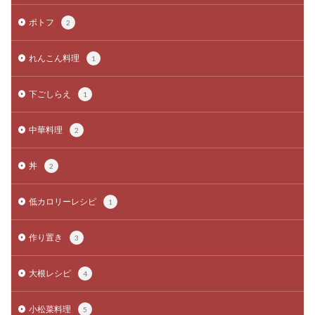
ポトフ
2
れんこん料理
1
下ごしらえ
1
中華料理
2
丼
2
低カロリーレシピ
1
作り置き
3
大根レシピ
4
小松菜料理
5