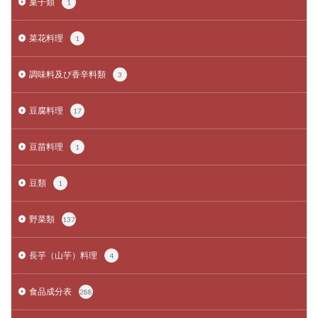
菓子類
1
菜花料理
1
調味料及び香辛料類
3
豆腐料理
17
豆苗料理
1
豆類
1
野菜類
137
長芋（山芋）料理
4
食品成分表
288