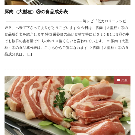
豚肉（大型種）③の食品成分表
────────────── ────────────── 毎レピ『低カロリーレシピ・
ＷＰ』へ来て下さってありがとうございます☆ 今日は、豚肉（大型種）③の
食品成分表を紹介します 特徴 栄養価の高い食材で特にビタミンB1は食品の中
でも抜群の含有量で牛肉の約１０倍くらいと言われています。 ⇒ 豚肉（大型
種）①の食品成分表は、こちらからご覧になれます ⇒ 豚肉（大型種）②の食
品成分表は、 […]
肉類