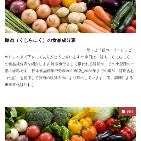
鯨肉（くじらにく）の食品成分表
────────────── ────────────── 毎レピ『低カロリーレシピ・
ＷＰ』へ来て下さってありがとうございます☆ 今日は、鯨肉（くじらにく）
の食品成分表を紹介します 特徴 食品として扱われる鯨類や、その小型種の一
部の総称です。 日本食品標準成分表2020年版_2023年までの追加・訂正含む
（七訂）を使用して独自の計算方法により算出しています。尚、調理による
重量変化は計 […]
肉類