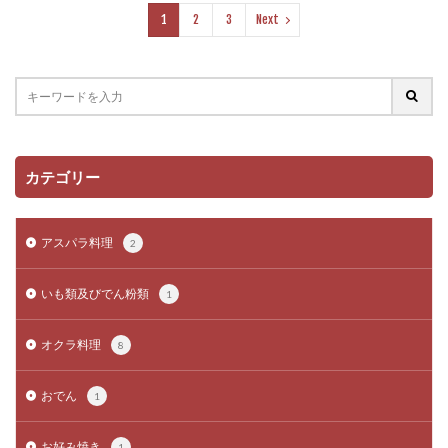
1
2
3
Next
カテゴリー
アスパラ料理
2
いも類及びでん粉類
1
オクラ料理
8
おでん
1
お好み焼き
1