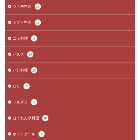
ツナ缶料理
23
トマト料理
16
ニラ料理
3
パスタ
39
パン料理
25
ピザ
7
フルグラ
1
ほうれん草料理
10
ホットケーキ
2