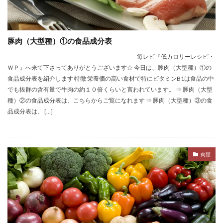
豚肉（大型種）①の食品成分表
────────────── ────────────── 毎レピ『低カロリーレシピ・
ＷＰ』へ来て下さってありがとうございます☆ 今日は、豚肉（大型種）①の
食品成分表を紹介します 特徴 栄養価の高い食材で特にビタミンB1は食品の中
でも抜群の含有量で牛肉の約１０倍くらいと言われています。 ⇒ 豚肉（大型
種）②の食品成分表は、こちらからご覧になれます ⇒ 豚肉（大型種）③の食
品成分表は、 […]
肉類