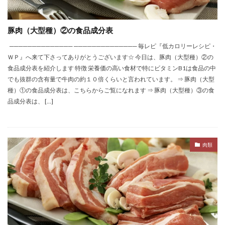
豚肉（大型種）②の食品成分表
────────────── ────────────── 毎レピ『低カロリーレシピ・
ＷＰ』へ来て下さってありがとうございます☆ 今日は、豚肉（大型種）②の
食品成分表を紹介します 特徴 栄養価の高い食材で特にビタミンB1は食品の中
でも抜群の含有量で牛肉の約１０倍くらいと言われています。 ⇒ 豚肉（大型
種）①の食品成分表は、こちらからご覧になれます ⇒ 豚肉（大型種）③の食
品成分表は、 […]
肉類