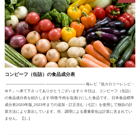
コンビーフ（缶詰）の食品成分表
────────────── ────────────── 毎レピ『低カロリーレシピ・
ＷＰ』へ来て下さってありがとうございます☆ 今日は、コンビーフ（缶詰）
の食品成分表を紹介します 特徴 牛肉を塩漬けにした食品です。 日本食品標準
成分表2020年版_2023年までの追加・訂正含む（七訂）を使用して独自の計
算方法により算出しています。尚、調理による重量変化は計算に含まれてい
ません。 【 […]