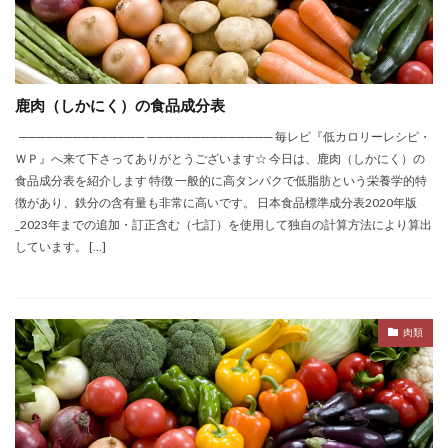
鹿肉（しかにく）の食品成分表
────────────── ────────────── 毎レピ『低カロリーレシピ・
ＷＰ』へ来て下さってありがとうございます☆ 今日は、鹿肉（しかにく）の
食品成分表を紹介します 特徴 一般的に高タンパクで低脂肪という栄養学的特
徴があり、鉄分の含有量も非常に高いです。 日本食品標準成分表2020年版
_2023年までの追加・訂正含む（七訂）を使用して独自の計算方法により算出
しています。 […]
肉類