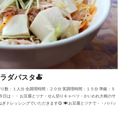
ラダパスタ🍝
出来上がり数：１人分 全調理時間：２０分 実調理時間：１５分 準備：５
 今日は・・ お豆腐とツナ・せん切りキャベツ・かいわれ大根のサ
ぎドレッシングでいただきます😋 🍽 お豆腐とツナで・・パパッ