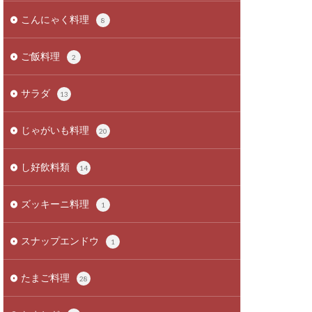
こんにゃく料理
8
ご飯料理
2
サラダ
13
じゃがいも料理
20
し好飲料類
14
ズッキーニ料理
1
スナップエンドウ
1
たまご料理
28