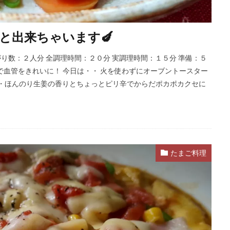
と出来ちゃいます🍆
出来上がり数：２人分 全調理時間：２０分 実調理時間：１５分 準備：５
で血管をきれいに！ 今日は・・ 火を使わずにオーブントースター
し・・ほんのり生姜の香りとちょっとピリ辛でからだポカポカクセに
たまご料理