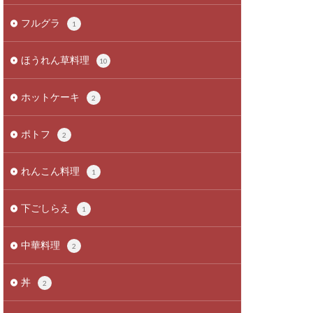
フルグラ
1
ほうれん草料理
10
ホットケーキ
2
ポトフ
2
れんこん料理
1
下ごしらえ
1
中華料理
2
丼
2