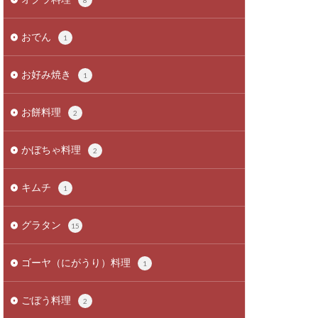
8
おでん
1
お好み焼き
1
お餅料理
2
かぼちゃ料理
2
キムチ
1
グラタン
15
ゴーヤ（にがうり）料理
1
ごぼう料理
2