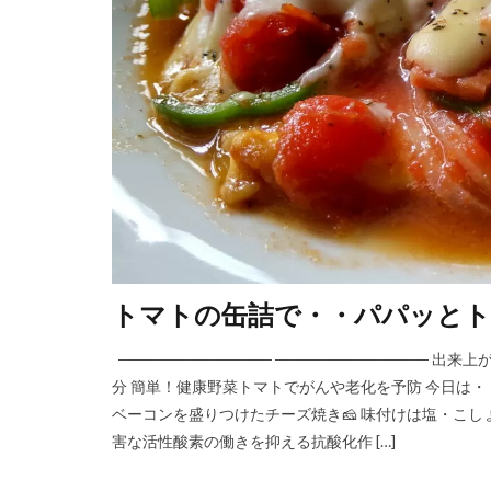
トマトの缶詰で・・パパッとトマ
────────────── ────────────── 
分 簡単！健康野菜トマトでがんや老化を予防 今日は
ベーコンを盛りつけたチーズ焼き🧀 味付けは塩・こ
害な活性酸素の働きを抑える抗酸化作 […]