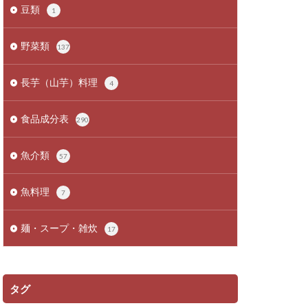
豆類
1
野菜類
137
長芋（山芋）料理
4
食品成分表
290
魚介類
57
魚料理
7
麺・スープ・雑炊
17
タグ