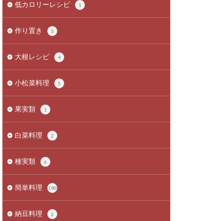
低カロリーレシピ
1
作り置き
3
大根レシピ
4
小松菜料理
5
果実類
1
白菜料理
2
種実類
6
簡単料理
190
納豆料理
2