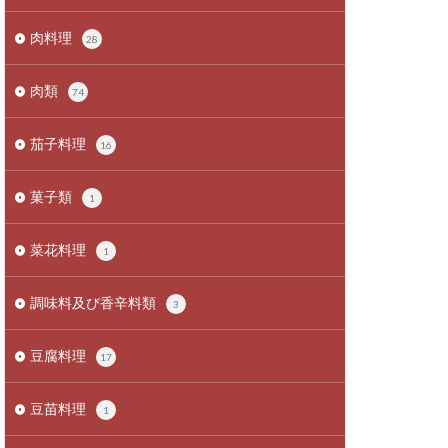
肉料理
28
肉類
74
茄子料理
16
菓子類
1
菜花料理
1
調味料及び香辛料類
3
豆腐料理
17
豆苗料理
1