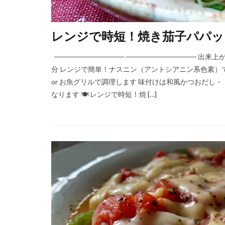
レンジで時短！焼き茄子パパッ
────────────── ────────────── 
分 レンジで簡単！ナスニン（アントシアニン系色素）
or お魚グリルで調理します 味付けは和風かつおだ
なります 🍽 レンジで時短！焼 […]