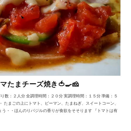
たまチーズ焼き🍅🍳🧀
出来上がり数：２人分 全調理時間：２０分 実調理時間：１５分 準備：５
・・ たまごの上にトマト、ピーマン、たまねぎ、スイートコーン、
しょう・・ほんのりバジルの香りが食欲をそそります 『トマトは有