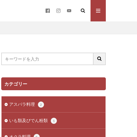
カテゴリー
アスパラ料理
2
いも類及びでん粉類
1
オクラ料理