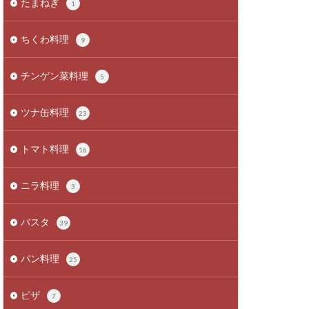
たまねぎ
1
ちくわ料理
9
チンゲン菜料理
5
ツナ缶料理
23
トマト料理
16
ニラ料理
3
パスタ
39
パン料理
25
ピザ
7