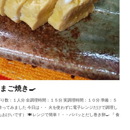
まご焼き🍳
出来上がり数：１人分 全調理時間：１５分 実調理時間：１０分 準備：５
作ってみました 今日は・・ 火を使わずに電子レンジだけで調理し
けいです） 🍽 レンジで簡単！・・パパッとだし巻き卵🍳 『 食