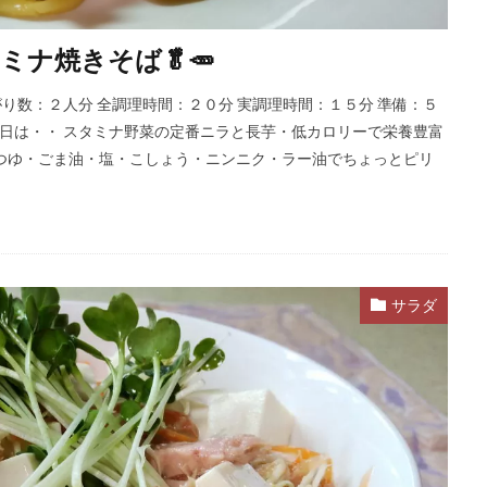
ナ焼きそば🥬🥕
出来上がり数：２人分 全調理時間：２０分 実調理時間：１５分 準備：５
 今日は・・ スタミナ野菜の定番ニラと長芋・低カロリーで栄養豊富
麺つゆ・ごま油・塩・こしょう・ニンニク・ラー油でちょっとピリ
サラダ