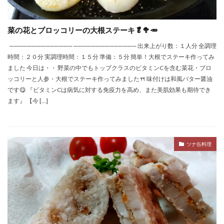
菜の花とブロッコリーの大根ステーキ🥬🥦🥕
────────────── ────────────── 出来上がり数：１人分 全調理
時間：２０分 実調理時間：１５分 準備：５分 簡単！大根でステーキ作ってみ
ました 今日は・・ 野菜の中でもトップクラスのビタミンCを含む菜花・ブロ
ッコリーと人参・大根でステーキ作ってみました🍴 味付けは和風バター醤油
です😋 『ビタミンCは病気に対する免疫力を高め、また美肌効果も期待でき
ます』 【今 […]
ツナ缶料理