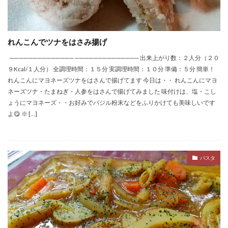
れんこんでツナをはさみ揚げ
────────────── ────────────── 出来上がり数：２人分（２０
９Kcal/１人分） 全調理時間：１５分 実調理時間：１０分 準備：５分 簡単！
れんこんにマヨネーズツナをはさんで揚げてます 今日は・・ れんこんにマヨ
ネーズツナ・たまねぎ・人参をはさんで揚げてみました 味付けは、塩・こし
ょうにマヨネーズ・・お好みでバジル粉末などをふりかけても美味しいです
よ😋 ※ […]
パスタ