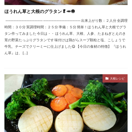
ほうれん草と大根のグラタン🥬🥕🧅
────────────── ────────────── 出来上がり数：２人分 全調理
時間：３０分 実調理時間：２５分 準備：５分 簡単！ほうれん草と大根でグラ
タン作ってみました 今日は・・ ほうれん草、大根、人参、たまねぎとえのき
茸の野菜たっぷりグラタンです 味付けは鶏がらスープ顆粒と塩、こしょうで
牛乳、チーズでクリーミーに仕上げました😋 【今日の食材の特徴】 『ほうれ
ん草』は、 […]
大根レシピ