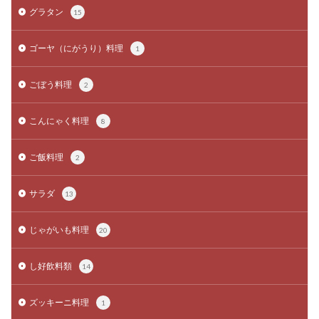
グラタン
15
ゴーヤ（にがうり）料理
1
ごぼう料理
2
こんにゃく料理
8
ご飯料理
2
サラダ
13
じゃがいも料理
20
し好飲料類
14
ズッキーニ料理
1