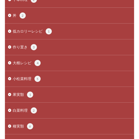
丼
2
低カロリーレシピ
1
作り置き
3
大根レシピ
4
小松菜料理
5
果実類
1
白菜料理
2
種実類
6