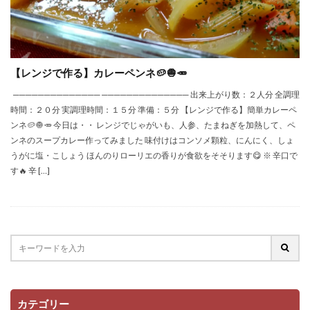
【レンジで作る】カレーペンネ🥔🧅🥕
────────────── ────────────── 出来上がり数：２人分 全調理
時間：２０分 実調理時間：１５分 準備：５分 【レンジで作る】簡単カレーペ
ンネ🥔🧅🥕 今日は・・ レンジでじゃがいも、人参、たまねぎを加熱して、ペ
ンネのスープカレー作ってみました 味付けはコンソメ顆粒、にんにく、しょ
うがに塩・こしょう ほんのりローリエの香りが食欲をそそります😋 ※ 辛口で
す🔥 辛 […]
カテゴリー