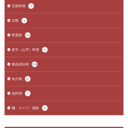
豆苗料理
1
豆類
1
野菜類
137
長芋（山芋）料理
4
食品成分表
290
魚介類
57
魚料理
7
麺・スープ・雑炊
17