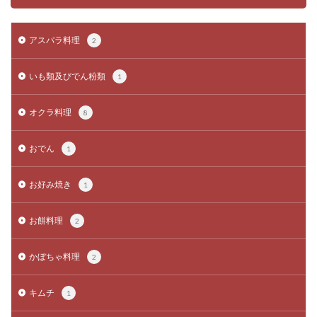
アスパラ料理
2
いも類及びでん粉類
1
オクラ料理
8
おでん
1
お好み焼き
1
お餅料理
2
かぼちゃ料理
2
キムチ
1