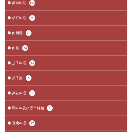
簡単料理
190
納豆料理
2
肉料理
28
肉類
74
茄子料理
16
菓子類
1
菜花料理
1
調味料及び香辛料類
3
豆腐料理
17