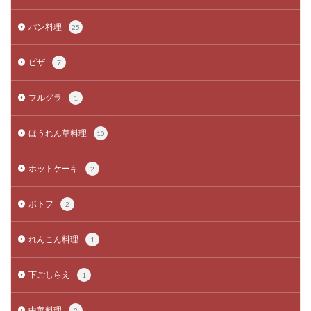
パン料理
25
ピザ
7
フルグラ
1
ほうれん草料理
10
ホットケーキ
2
ポトフ
2
れんこん料理
1
下ごしらえ
1
中華料理
2