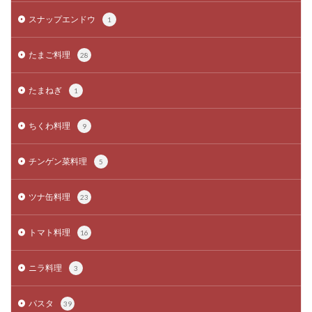
スナップエンドウ
1
たまご料理
28
たまねぎ
1
ちくわ料理
9
チンゲン菜料理
5
ツナ缶料理
23
トマト料理
16
ニラ料理
3
パスタ
39