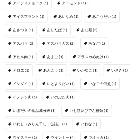
アーティチョーク
(1)
アーモンド
(1)
アイスプラント
(1)
あいなめ
(1)
あこうだい
(1)
あさつき
(1)
あしたば
(1)
あじ類
(2)
アスパラ
(2)
アスパラガス
(2)
あなご
(1)
アヒル肉
(1)
あまご
(1)
アラスカめぬけ
(1)
アロエ
(1)
あんこう
(1)
いかなご
(1)
いさき
(1)
イシダイ
(1)
いとよりだい
(1)
いなごの佃煮
(1)
イノシシ肉
(1)
いのぶた肉
(1)
いぼだいの食品成分表
(1)
いも類及びでん粉類
(1)
いわし（みりん干し・缶詰）
(1)
いわな
(1)
ウイスキー
(1)
ウインナー
(4)
ウオッカ
(1)