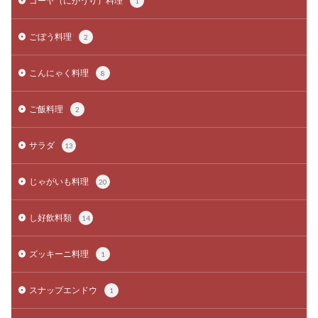
ゴーヤ（にがうり）料理
1
ごぼう料理
2
こんにゃく料理
8
ご飯料理
2
サラダ
13
じゃがいも料理
20
し好飲料類
14
ズッキーニ料理
1
スナップエンドウ
1