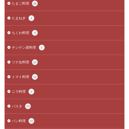
たまご料理
28
たまねぎ
1
ちくわ料理
9
チンゲン菜料理
5
ツナ缶料理
23
トマト料理
16
ニラ料理
3
パスタ
39
パン料理
25