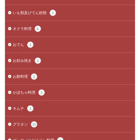
いも類及びでん粉類
1
オクラ料理
8
おでん
1
お好み焼き
1
お餅料理
2
かぼちゃ料理
2
キムチ
1
グラタン
15