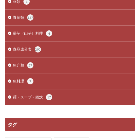
豆類
1
野菜類
137
長芋（山芋）料理
4
食品成分表
290
魚介類
57
魚料理
7
麺・スープ・雑炊
17
タグ