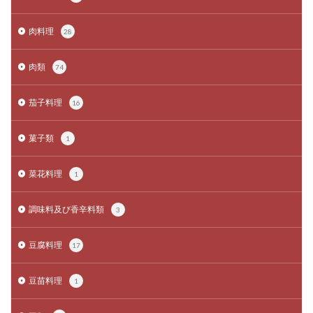
肉料理
28
肉類
74
茄子料理
16
菓子類
1
菜花料理
1
調味料及び香辛料類
3
豆腐料理
17
豆苗料理
1