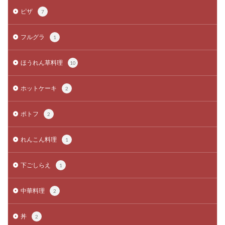
ピザ
7
フルグラ
1
ほうれん草料理
10
ホットケーキ
2
ポトフ
2
れんこん料理
1
下ごしらえ
1
中華料理
2
丼
2