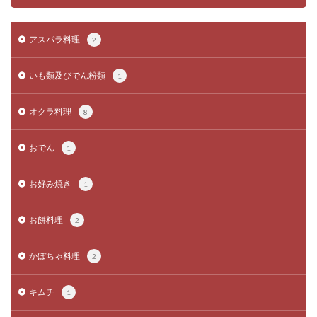
アスパラ料理
2
いも類及びでん粉類
1
オクラ料理
8
おでん
1
お好み焼き
1
お餅料理
2
かぼちゃ料理
2
キムチ
1