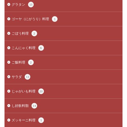
グラタン
15
ゴーヤ（にがうり）料理
1
ごぼう料理
2
こんにゃく料理
8
ご飯料理
2
サラダ
13
じゃがいも料理
20
し好飲料類
14
ズッキーニ料理
1