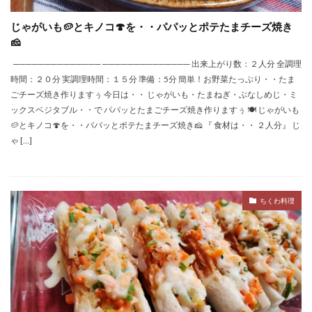
じゃがいも🥔とキノコ🍄を・・パパッとポテたまチーズ焼き
🧀
────────────── ────────────── 出来上がり数：２人分 全調理
時間：２０分 実調理時間：１５分 準備：5分 簡単！お野菜たっぷり・・たま
ごチーズ焼き作りますぅ 今日は・・ じゃがいも・たまねぎ・ぶなしめじ・ミ
ックスベジタブル・・で パパッとたまごチーズ焼き作りますぅ 🍽 じゃがいも
🥔とキノコ🍄を・・パパッとポテたまチーズ焼き🧀 『 食材は・・ ２人分』 じ
ゃ […]
ちくわ料理