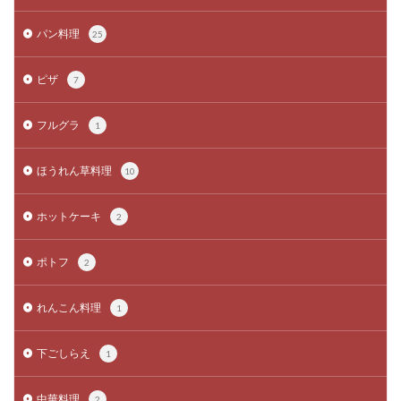
パン料理
25
ピザ
7
フルグラ
1
ほうれん草料理
10
ホットケーキ
2
ポトフ
2
れんこん料理
1
下ごしらえ
1
中華料理
2