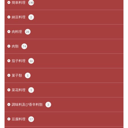
簡単料理
190
納豆料理
2
肉料理
28
肉類
74
茄子料理
16
菓子類
1
菜花料理
1
調味料及び香辛料類
3
豆腐料理
17