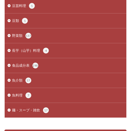
豆苗料理
1
豆類
1
野菜類
137
長芋（山芋）料理
4
食品成分表
290
魚介類
57
魚料理
7
麺・スープ・雑炊
17