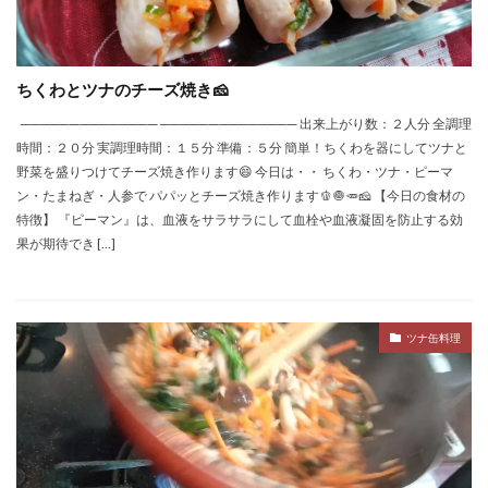
ちくわとツナのチーズ焼き🧀
────────────── ────────────── 出来上がり数：２人分 全調理
時間：２０分 実調理時間：１５分 準備：５分 簡単！ちくわを器にしてツナと
野菜を盛りつけてチーズ焼き作ります😄 今日は・・ ちくわ・ツナ・ピーマ
ン・たまねぎ・人参で パパッとチーズ焼き作ります🫑🧅🥕🧀 【今日の食材の
特徴】 『ピーマン』は、血液をサラサラにして血栓や血液凝固を防止する効
果が期待でき […]
ツナ缶料理