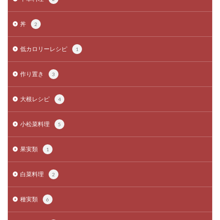
丼
2
低カロリーレシピ
1
作り置き
3
大根レシピ
4
小松菜料理
5
果実類
1
白菜料理
2
種実類
6