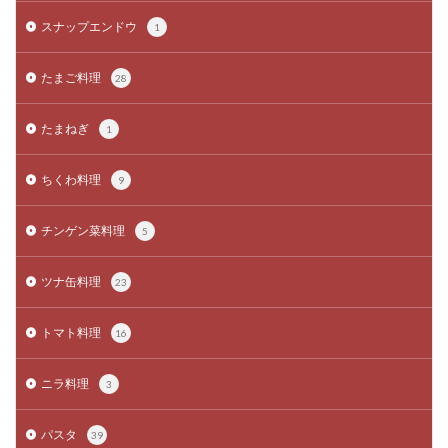
スナップエンドウ
1
たまご料理
28
たまねぎ
1
ちくわ料理
9
チンゲン菜料理
5
ツナ缶料理
23
トマト料理
16
ニラ料理
3
パスタ
39