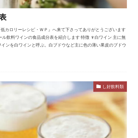
表
─ 毎レピ『低カロリーレシピ・ＷＰ』へ来て下さってありがとうございます
ル飲料ワインの食品成分表を紹介します 特徴 🍷白ワイン 主に無
ワインを白ワインと呼ぶ。白ブドウなど主に色の薄い果皮のブドウ
し好飲料類