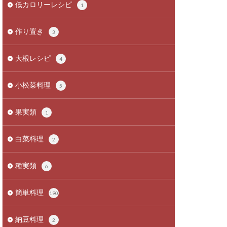
低カロリーレシピ
1
作り置き
3
大根レシピ
4
小松菜料理
5
果実類
1
白菜料理
2
種実類
6
簡単料理
190
納豆料理
2