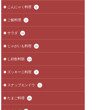
こんにゃく料理
8
ご飯料理
2
サラダ
13
じゃがいも料理
20
し好飲料類
14
ズッキーニ料理
1
スナップエンドウ
1
たまご料理
28