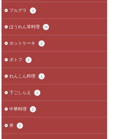
フルグラ
1
ほうれん草料理
10
ホットケーキ
2
ポトフ
2
れんこん料理
1
下ごしらえ
1
中華料理
2
丼
2