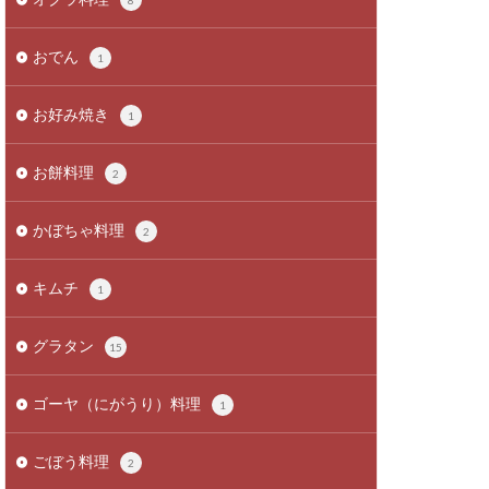
8
おでん
1
お好み焼き
1
お餅料理
2
かぼちゃ料理
2
キムチ
1
グラタン
15
ゴーヤ（にがうり）料理
1
ごぼう料理
2