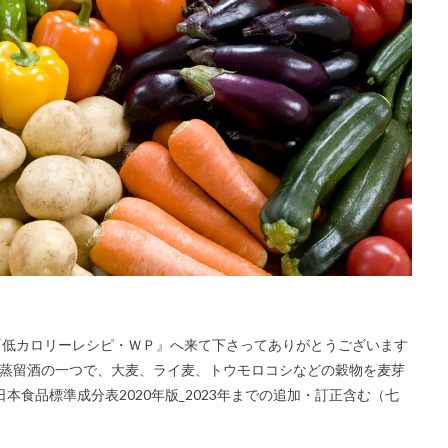
─ 毎レピ『低カロリーレシピ・ＷＰ』へ来て下さってありがとうございます
徴 蒸留酒の一つで、大麦、ライ麦、トウモロコシなどの穀物を麦芽
本食品標準成分表2020年版_2023年までの追加・訂正含む（七