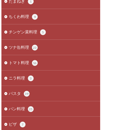
たまねぎ
1
ちくわ料理
9
チンゲン菜料理
5
ツナ缶料理
23
トマト料理
16
ニラ料理
3
パスタ
39
パン料理
25
ピザ
7