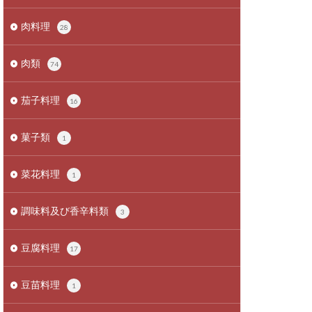
肉料理
28
肉類
74
茄子料理
16
菓子類
1
菜花料理
1
調味料及び香辛料類
3
豆腐料理
17
豆苗料理
1