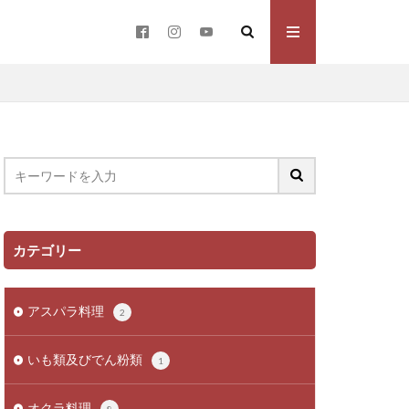
カテゴリー
アスパラ料理
2
いも類及びでん粉類
1
オクラ料理