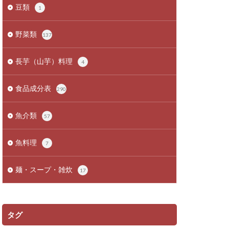
豆類
1
野菜類
137
長芋（山芋）料理
4
食品成分表
290
魚介類
57
魚料理
7
麺・スープ・雑炊
17
タグ