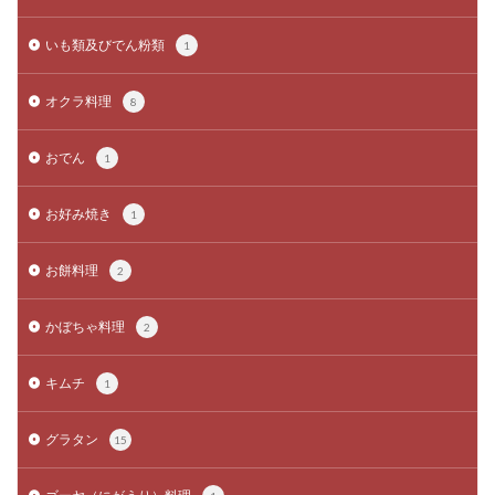
いも類及びでん粉類
1
オクラ料理
8
おでん
1
お好み焼き
1
お餅料理
2
かぼちゃ料理
2
キムチ
1
グラタン
15