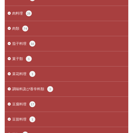
肉料理
28
肉類
74
茄子料理
16
菓子類
1
菜花料理
1
調味料及び香辛料類
3
豆腐料理
17
豆苗料理
1