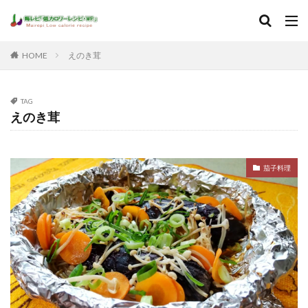
HOME
えのき茸
TAG
えのき茸
茄子料理