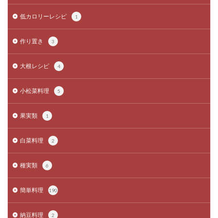
低カロリーレシピ
1
作り置き
3
大根レシピ
4
小松菜料理
5
果実類
1
白菜料理
2
種実類
6
簡単料理
190
納豆料理
2