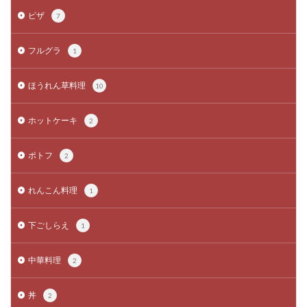
ピザ
7
フルグラ
1
ほうれん草料理
10
ホットケーキ
2
ポトフ
2
れんこん料理
1
下ごしらえ
1
中華料理
2
丼
2