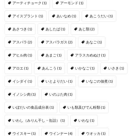
アーティチョーク
(1)
アーモンド
(1)
アイスプラント
(1)
あいなめ
(1)
あこうだい
(1)
あさつき
(1)
あしたば
(1)
あじ類
(2)
アスパラ
(2)
アスパラガス
(2)
あなご
(1)
アヒル肉
(1)
あまご
(1)
アラスカめぬけ
(1)
アロエ
(1)
あんこう
(1)
いかなご
(1)
いさき
(1)
イシダイ
(1)
いとよりだい
(1)
いなごの佃煮
(1)
イノシシ肉
(1)
いのぶた肉
(1)
いぼだいの食品成分表
(1)
いも類及びでん粉類
(1)
いわし（みりん干し・缶詰）
(1)
いわな
(1)
ウイスキー
(1)
ウインナー
(4)
ウオッカ
(1)