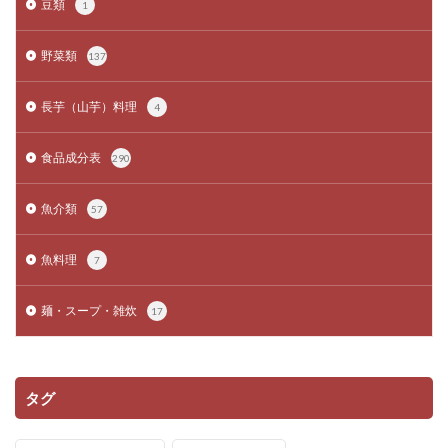
豆類
1
野菜類
137
長芋（山芋）料理
4
食品成分表
290
魚介類
57
魚料理
7
麺・スープ・雑炊
17
タグ