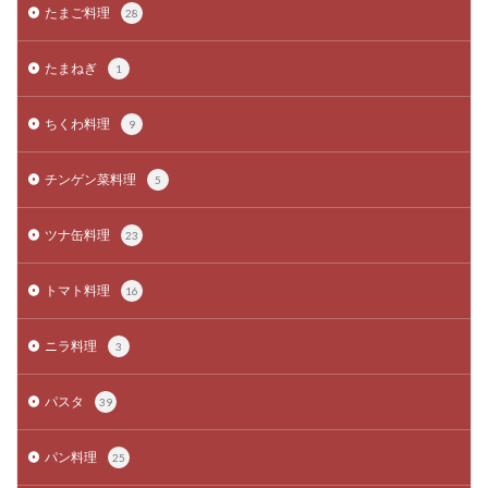
たまご料理
28
たまねぎ
1
ちくわ料理
9
チンゲン菜料理
5
ツナ缶料理
23
トマト料理
16
ニラ料理
3
パスタ
39
パン料理
25