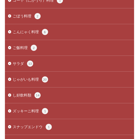
ゴーヤ（にがうり）料理
1
ごぼう料理
2
こんにゃく料理
8
ご飯料理
2
サラダ
13
じゃがいも料理
20
し好飲料類
14
ズッキーニ料理
1
スナップエンドウ
1