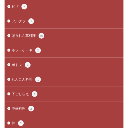
ピザ
7
フルグラ
1
ほうれん草料理
10
ホットケーキ
2
ポトフ
2
れんこん料理
1
下ごしらえ
1
中華料理
2
丼
2