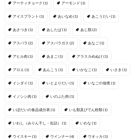
アーティチョーク
(1)
アーモンド
(1)
アイスプラント
(1)
あいなめ
(1)
あこうだい
(1)
あさつき
(1)
あしたば
(1)
あじ類
(2)
アスパラ
(2)
アスパラガス
(2)
あなご
(1)
アヒル肉
(1)
あまご
(1)
アラスカめぬけ
(1)
アロエ
(1)
あんこう
(1)
いかなご
(1)
いさき
(1)
イシダイ
(1)
いとよりだい
(1)
いなごの佃煮
(1)
イノシシ肉
(1)
いのぶた肉
(1)
いぼだいの食品成分表
(1)
いも類及びでん粉類
(1)
いわし（みりん干し・缶詰）
(1)
いわな
(1)
ウイスキー
(1)
ウインナー
(4)
ウオッカ
(1)