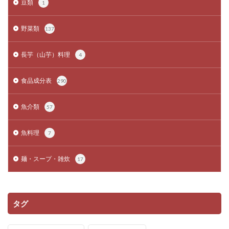
豆類
1
野菜類
137
長芋（山芋）料理
4
食品成分表
290
魚介類
57
魚料理
7
麺・スープ・雑炊
17
タグ