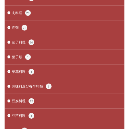
肉料理
28
肉類
74
茄子料理
16
菓子類
1
菜花料理
1
調味料及び香辛料類
3
豆腐料理
17
豆苗料理
1