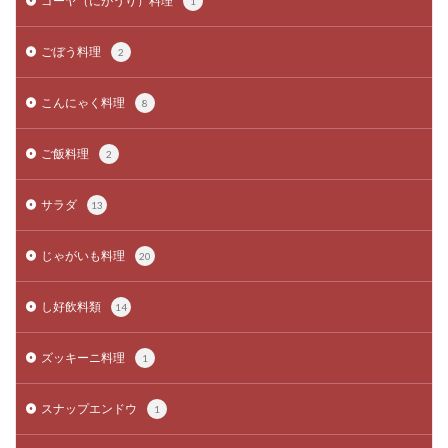
ゴーヤ（にがうり）料理
1
ごぼう料理
2
こんにゃく料理
8
ご飯料理
2
サラダ
13
じゃがいも料理
20
し好飲料類
14
ズッキーニ料理
1
スナップエンドウ
1