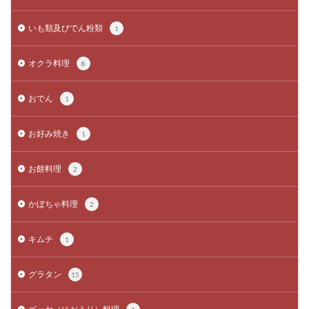
いも類及びでん粉類
1
オクラ料理
8
おでん
1
お好み焼き
1
お餅料理
2
かぼちゃ料理
2
キムチ
1
グラタン
15