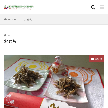
HOME
おせち
TAG
おせち
魚料理