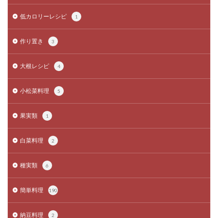
低カロリーレシピ
1
作り置き
3
大根レシピ
4
小松菜料理
5
果実類
1
白菜料理
2
種実類
6
簡単料理
190
納豆料理
2