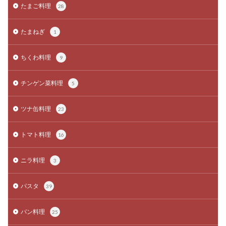
たまご料理
28
たまねぎ
1
ちくわ料理
9
チンゲン菜料理
5
ツナ缶料理
23
トマト料理
16
ニラ料理
3
パスタ
39
パン料理
25