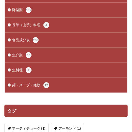
野菜類
137
長芋（山芋）料理
4
食品成分表
288
魚介類
55
魚料理
7
麺・スープ・雑炊
17
タグ
アーティチョーク
(1)
アーモンド
(1)