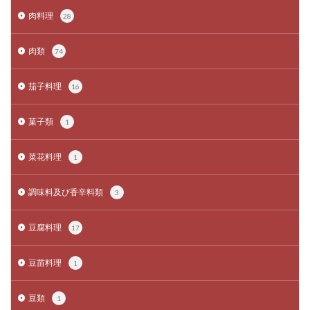
肉料理
28
肉類
74
茄子料理
16
菓子類
1
菜花料理
1
調味料及び香辛料類
3
豆腐料理
17
豆苗料理
1
豆類
1