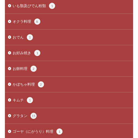
いも類及びでん粉類
1
オクラ料理
8
おでん
1
お好み焼き
1
お餅料理
2
かぼちゃ料理
2
キムチ
1
グラタン
15
ゴーヤ（にがうり）料理
1