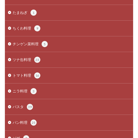
たまねぎ
1
ちくわ料理
9
チンゲン菜料理
5
ツナ缶料理
23
トマト料理
16
ニラ料理
3
パスタ
39
パン料理
25