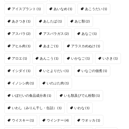
アイスプラント
(1)
あいなめ
(1)
あこうだい
(1)
あさつき
(1)
あしたば
(1)
あじ類
(2)
アスパラ
(2)
アスパラガス
(2)
あなご
(1)
アヒル肉
(1)
あまご
(1)
アラスカめぬけ
(1)
アロエ
(1)
あんこう
(1)
いかなご
(1)
いさき
(1)
イシダイ
(1)
いとよりだい
(1)
いなごの佃煮
(1)
イノシシ肉
(1)
いのぶた肉
(1)
いぼだいの食品成分表
(1)
いも類及びでん粉類
(1)
いわし（みりん干し・缶詰）
(1)
いわな
(1)
ウイスキー
(1)
ウインナー
(4)
ウオッカ
(1)