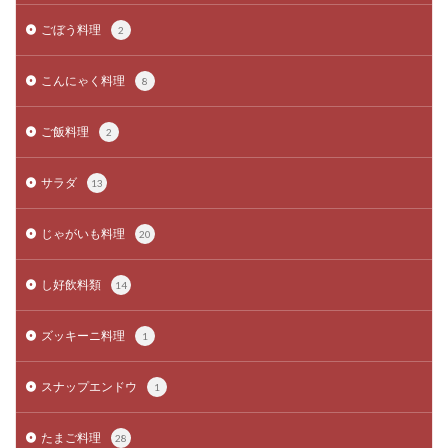
ごぼう料理
2
こんにゃく料理
8
ご飯料理
2
サラダ
13
じゃがいも料理
20
し好飲料類
14
ズッキーニ料理
1
スナップエンドウ
1
たまご料理
28