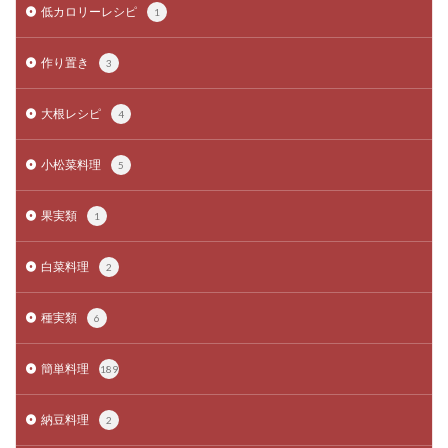
低カロリーレシピ
1
作り置き
3
大根レシピ
4
小松菜料理
5
果実類
1
白菜料理
2
種実類
6
簡単料理
189
納豆料理
2