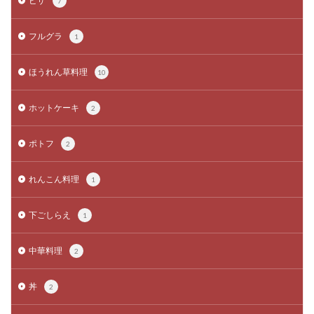
ピザ
7
フルグラ
1
ほうれん草料理
10
ホットケーキ
2
ポトフ
2
れんこん料理
1
下ごしらえ
1
中華料理
2
丼
2