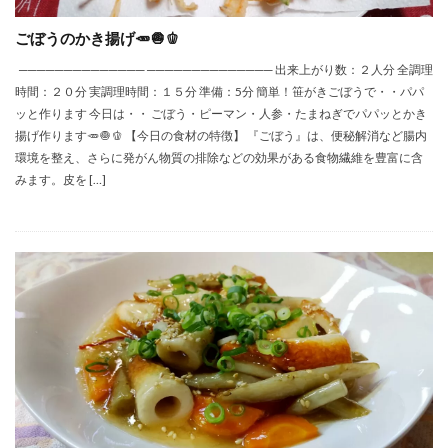
ごぼうのかき揚げ🥕🧅🫑
────────────── ────────────── 出来上がり数：２人分 全調理
時間：２０分 実調理時間：１５分 準備：5分 簡単！笹がきごぼうで・・パパ
ッと作ります 今日は・・ ごぼう・ピーマン・人参・たまねぎでパパッとかき
揚げ作ります🥕🧅🫑 【今日の食材の特徴】 『ごぼう』は、便秘解消など腸内
環境を整え、さらに発がん物質の排除などの効果がある食物繊維を豊富に含
みます。皮を […]