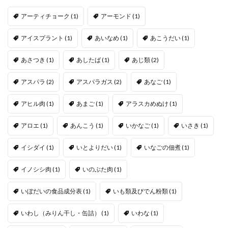
アーティチョーク
(1)
アーモンド
(1)
アイスプラント
(1)
あいなめ
(1)
あこうだい
(1)
あさつき
(1)
あしたば
(1)
あじ類
(2)
アスパラ
(2)
アスパラガス
(2)
あなご
(1)
アヒル肉
(1)
あまご
(1)
アラスカめぬけ
(1)
アロエ
(1)
あんこう
(1)
いかなご
(1)
いさき
(1)
イシダイ
(1)
いとよりだい
(1)
いなごの佃煮
(1)
イノシシ肉
(1)
いのぶた肉
(1)
いぼだいの食品成分表
(1)
いも類及びでん粉類
(1)
いわし（みりん干し・缶詰）
(1)
いわな
(1)