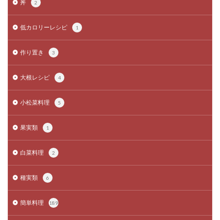
丼
2
低カロリーレシピ
1
作り置き
3
大根レシピ
4
小松菜料理
5
果実類
1
白菜料理
2
種実類
6
簡単料理
189