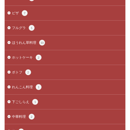
ピザ
7
フルグラ
1
ほうれん草料理
10
ホットケーキ
2
ポトフ
2
れんこん料理
1
下ごしらえ
1
中華料理
2