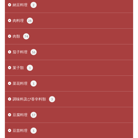
納豆料理
2
肉料理
28
肉類
74
茄子料理
16
菓子類
1
菜花料理
1
調味料及び香辛料類
3
豆腐料理
17
豆苗料理
1