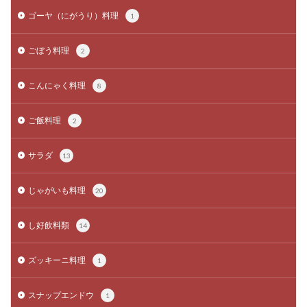
ゴーヤ（にがうり）料理
1
ごぼう料理
2
こんにゃく料理
8
ご飯料理
2
サラダ
13
じゃがいも料理
20
し好飲料類
14
ズッキーニ料理
1
スナップエンドウ
1