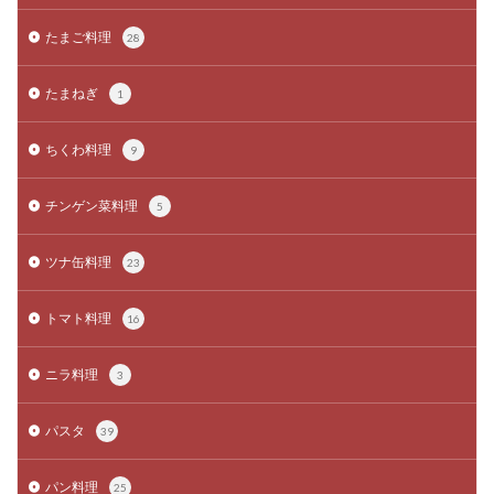
たまご料理
28
たまねぎ
1
ちくわ料理
9
チンゲン菜料理
5
ツナ缶料理
23
トマト料理
16
ニラ料理
3
パスタ
39
パン料理
25