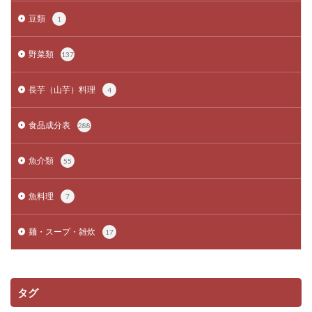
豆類
1
野菜類
137
長芋（山芋）料理
4
食品成分表
288
魚介類
55
魚料理
7
麺・スープ・雑炊
17
タグ