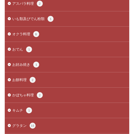
アスパラ料理
2
いも類及びでん粉類
1
オクラ料理
8
おでん
1
お好み焼き
1
お餅料理
2
かぼちゃ料理
2
キムチ
1
グラタン
15