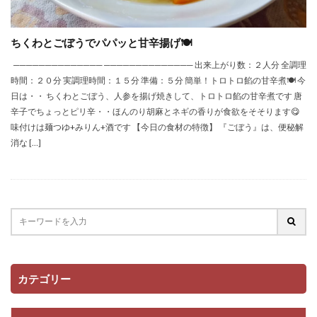
ちくわとごぼうでパパッと甘辛揚げ🍽️
────────────── ────────────── 出来上がり数：２人分 全調理
時間：２０分 実調理時間：１５分 準備：５分 簡単！トロトロ餡の甘辛煮🍽️ 今
日は・・ ちくわとごぼう、人参を揚げ焼きして、トロトロ餡の甘辛煮です 唐
辛子でちょっとピリ辛・・ほんのり胡麻とネギの香りが食欲をそそります😋
味付けは麺つゆ+みりん+酒です 【今日の食材の特徴】 『ごぼう』は、便秘解
消な […]
カテゴリー