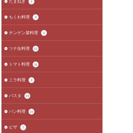
たまねぎ
1
ちくわ料理
9
チンゲン菜料理
5
ツナ缶料理
23
トマト料理
16
ニラ料理
3
パスタ
39
パン料理
25
ピザ
7