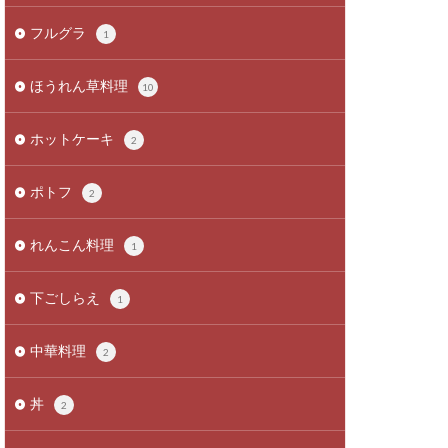
フルグラ
1
ほうれん草料理
10
ホットケーキ
2
ポトフ
2
れんこん料理
1
下ごしらえ
1
中華料理
2
丼
2