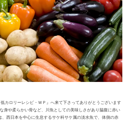
─ 毎レピ『低カロリーレシピ・ＷＰ』へ来て下さってありがとうございます
淡白な身や柔らかい骨など、川魚としての美味しさがあり脇腹に赤い
（天魚）は、西日本を中心に生息するサケ科サケ属の淡水魚で、体側の赤