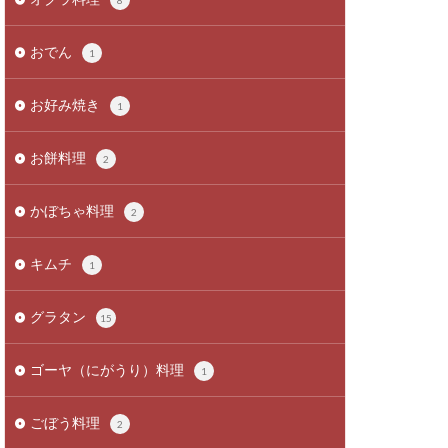
8
おでん
1
お好み焼き
1
お餅料理
2
かぼちゃ料理
2
キムチ
1
グラタン
15
ゴーヤ（にがうり）料理
1
ごぼう料理
2