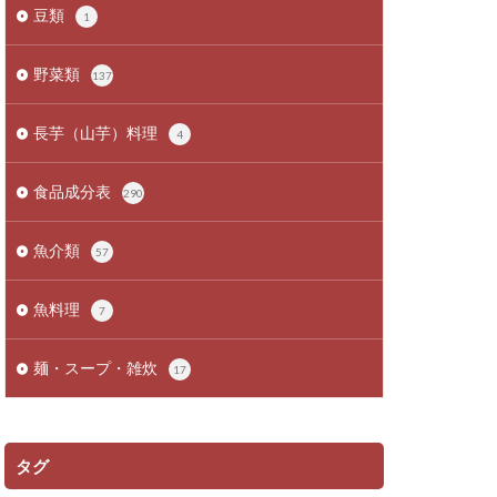
豆類
1
野菜類
137
長芋（山芋）料理
4
食品成分表
290
魚介類
57
魚料理
7
麺・スープ・雑炊
17
タグ