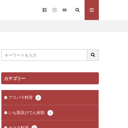
カテゴリー
アスパラ料理
2
いも類及びでん粉類
1
オクラ料理