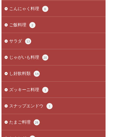
こんにゃく料理
8
ご飯料理
2
サラダ
13
じゃがいも料理
20
し好飲料類
14
ズッキーニ料理
1
スナップエンドウ
1
たまご料理
28