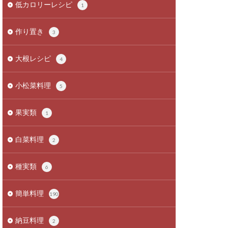
低カロリーレシピ
1
作り置き
3
大根レシピ
4
小松菜料理
5
果実類
1
白菜料理
2
種実類
6
簡単料理
190
納豆料理
2