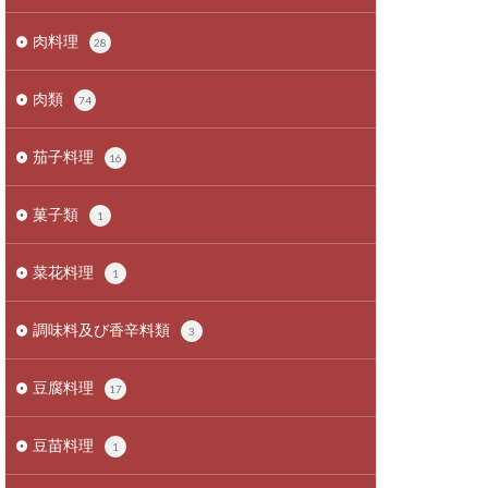
肉料理
28
肉類
74
茄子料理
16
菓子類
1
菜花料理
1
調味料及び香辛料類
3
豆腐料理
17
豆苗料理
1