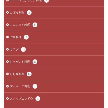
ゴーヤ（にがうり）料理
1
ごぼう料理
2
こんにゃく料理
8
ご飯料理
2
サラダ
13
じゃがいも料理
20
し好飲料類
14
ズッキーニ料理
1
スナップエンドウ
1