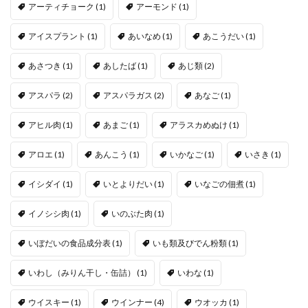
アーティチョーク
(1)
アーモンド
(1)
アイスプラント
(1)
あいなめ
(1)
あこうだい
(1)
あさつき
(1)
あしたば
(1)
あじ類
(2)
アスパラ
(2)
アスパラガス
(2)
あなご
(1)
アヒル肉
(1)
あまご
(1)
アラスカめぬけ
(1)
アロエ
(1)
あんこう
(1)
いかなご
(1)
いさき
(1)
イシダイ
(1)
いとよりだい
(1)
いなごの佃煮
(1)
イノシシ肉
(1)
いのぶた肉
(1)
いぼだいの食品成分表
(1)
いも類及びでん粉類
(1)
いわし（みりん干し・缶詰）
(1)
いわな
(1)
ウイスキー
(1)
ウインナー
(4)
ウオッカ
(1)