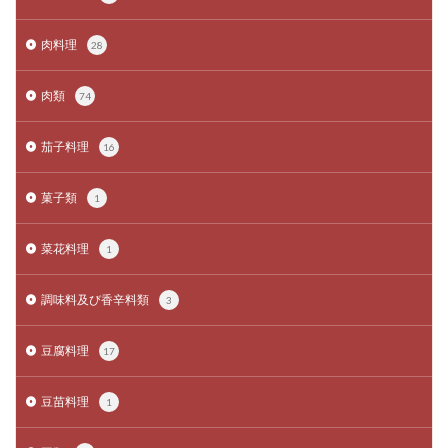
肉料理
28
肉類
74
茄子料理
16
菓子類
1
菜花料理
1
調味料及び香辛料類
3
豆腐料理
17
豆苗料理
1