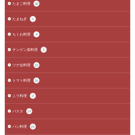
たまご料理
28
たまねぎ
1
ちくわ料理
9
チンゲン菜料理
5
ツナ缶料理
23
トマト料理
16
ニラ料理
3
パスタ
39
パン料理
25