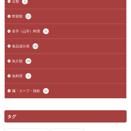
豆類
1
野菜類
137
長芋（山芋）料理
4
食品成分表
292
魚介類
59
魚料理
7
麺・スープ・雑炊
17
タグ