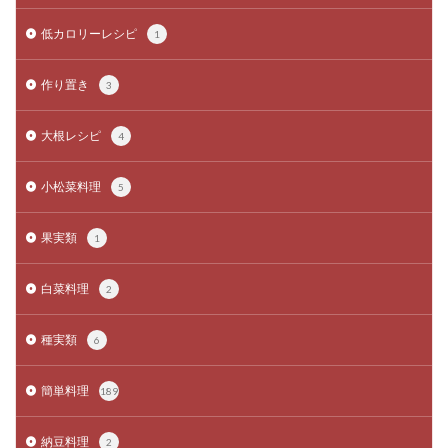
低カロリーレシピ
1
作り置き
3
大根レシピ
4
小松菜料理
5
果実類
1
白菜料理
2
種実類
6
簡単料理
189
納豆料理
2