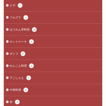
ピザ
7
フルグラ
1
ほうれん草料理
10
ホットケーキ
2
ポトフ
2
れんこん料理
1
下ごしらえ
1
中華料理
2
丼
2