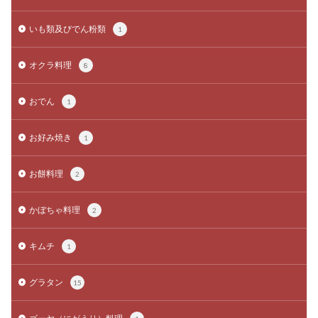
いも類及びでん粉類
1
オクラ料理
8
おでん
1
お好み焼き
1
お餅料理
2
かぼちゃ料理
2
キムチ
1
グラタン
15