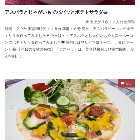
アスパラとじゃがいもでパパッとポテトサラダ🥗
────────────── ────────────── 出来上がり数：２人分 全調理
時間：２０分 実調理時間：１５分 準備：５分 簡単！アスパラベーコンのポテ
トサラダ作ってみました🍴 今日は・・ アスパラとじゃがいも🥔人参🥕ベーコ
ンでポテトサラダ作ってみました🍽️ 味付けはワサビマヨネーズ。。鼻にツー
ンと😂 【今日の食材の特徴】 『アスパラ』は、美容効果および疲労回復、が
ん抑制、 […]
ピザ