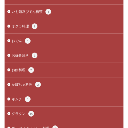
いも類及びでん粉類
1
オクラ料理
8
おでん
1
お好み焼き
1
お餅料理
2
かぼちゃ料理
2
キムチ
1
グラタン
15