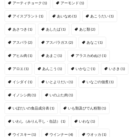
アーティチョーク
(1)
アーモンド
(1)
アイスプラント
(1)
あいなめ
(1)
あこうだい
(1)
あさつき
(1)
あしたば
(1)
あじ類
(2)
アスパラ
(2)
アスパラガス
(2)
あなご
(1)
アヒル肉
(1)
あまご
(1)
アラスカめぬけ
(1)
アロエ
(1)
あんこう
(1)
いかなご
(1)
いさき
(1)
イシダイ
(1)
いとよりだい
(1)
いなごの佃煮
(1)
イノシシ肉
(1)
いのぶた肉
(1)
いぼだいの食品成分表
(1)
いも類及びでん粉類
(1)
いわし（みりん干し・缶詰）
(1)
いわな
(1)
ウイスキー
(1)
ウインナー
(4)
ウオッカ
(1)