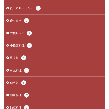
低カロリーレシピ
1
作り置き
3
大根レシピ
4
小松菜料理
5
果実類
1
白菜料理
2
種実類
6
簡単料理
190
納豆料理
2