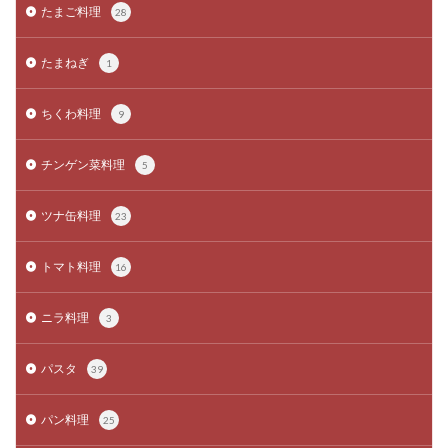
たまご料理
28
たまねぎ
1
ちくわ料理
9
チンゲン菜料理
5
ツナ缶料理
23
トマト料理
16
ニラ料理
3
パスタ
39
パン料理
25