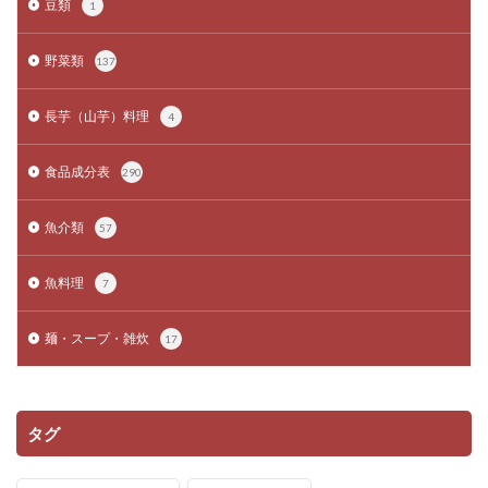
豆類
1
野菜類
137
長芋（山芋）料理
4
食品成分表
290
魚介類
57
魚料理
7
麺・スープ・雑炊
17
タグ