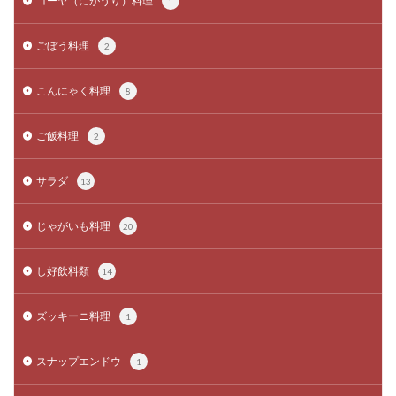
ゴーヤ（にがうり）料理
1
ごぼう料理
2
こんにゃく料理
8
ご飯料理
2
サラダ
13
じゃがいも料理
20
し好飲料類
14
ズッキーニ料理
1
スナップエンドウ
1