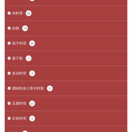
肉料理
28
肉類
74
茄子料理
16
菓子類
1
菜花料理
1
調味料及び香辛料類
3
豆腐料理
17
豆苗料理
1