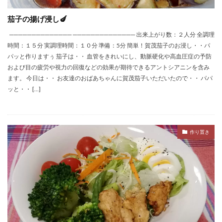
茄子の揚げ浸し🍆
────────────── ────────────── 出来上がり数：２人分 全調理
時間：１５分 実調理時間：１０分 準備：5分 簡単！賀茂茄子のお浸し・・パ
パッと作りますぅ 茄子は・・ 血管をきれいにし、動脈硬化や高血圧症の予防
および目の疲労や視力の回復などの効果が期待できるアントシアニンを含み
ます。 今日は・・ お友達のおばあちゃんに賀茂茄子いただいたので・・ パパ
ッと・・ […]
作り置き