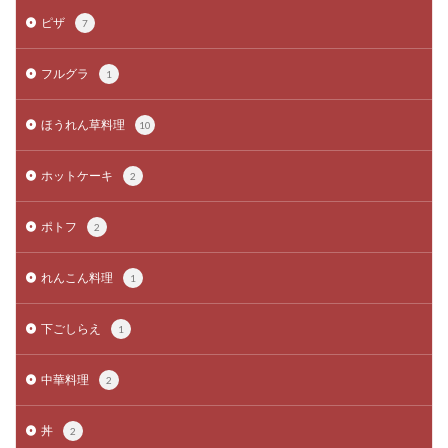
ピザ
7
フルグラ
1
ほうれん草料理
10
ホットケーキ
2
ポトフ
2
れんこん料理
1
下ごしらえ
1
中華料理
2
丼
2