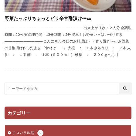
野菜たっぷりちょっとピリ辛甘酢漬け🥕🥒
────────────── ────────────── 出来上がり数：２人分 全調理
時間：20分 実調理時間：15分 準備：5分 簡単！お野菜いっぱい作り置き
────────────── こんにちわ 今日のお料理は・・ 作り置き🥕🥒 お野菜
の甘酢漬け作ったよぉ 『食材は・・』 大根 ： １本 きゅうり ： ３本 人
参 ： １本 酢 ： １本（５００ｍｌ） 砂糖 ： ２００ｇ 七 […]
カテゴリー
アスパラ料理
2