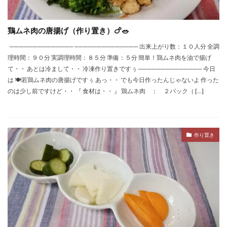
鶏ムネ肉の唐揚げ（作り置き）🍗🥗
────────────── ────────────── 出来上がり数：１０人分 全調
理時間：９０分 実調理時間：８５分 準備：５分 簡単！鶏ムネ肉を油で揚げ
て・・ あとは冷まして・・ 冷凍作り置きですぅ ────────────── 今日
は 🍽若鶏ムネ肉の唐揚げですぅ あっ・・ でも今日作ったんじゃないよ 作った
のは少し前ですけど・・ 『 食材は・・ 』 鶏ムネ肉 ： ２パック（ […]
作り置き