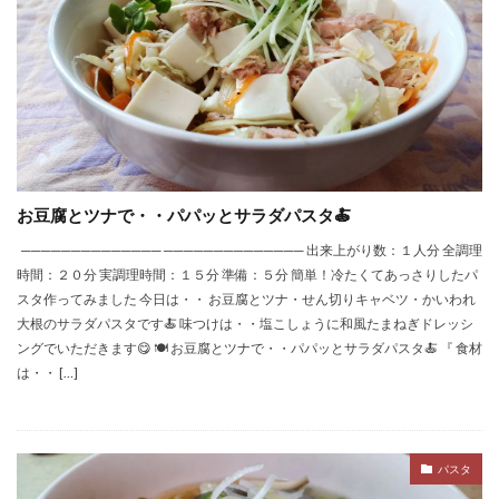
お豆腐とツナで・・パパッとサラダパスタ🍝
────────────── ────────────── 出来上がり数：１人分 全調理
時間：２０分 実調理時間：１５分 準備：５分 簡単！冷たくてあっさりしたパ
スタ作ってみました 今日は・・ お豆腐とツナ・せん切りキャベツ・かいわれ
大根のサラダパスタです🍝 味つけは・・塩こしょうに和風たまねぎドレッシ
ングでいただきます😋 🍽 お豆腐とツナで・・パパッとサラダパスタ🍝 『 食材
は・・ […]
パスタ