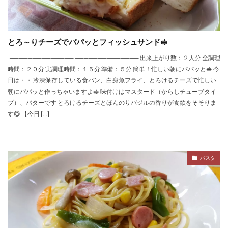
とろ～りチーズでパパッとフィッシュサンド🥪
────────────── ────────────── 出来上がり数：２人分 全調理
時間：２０分 実調理時間：１５分 準備：５分 簡単！忙しい朝にパパッと🥪 今
日は・・ 冷凍保存している食パン、白身魚フライ、とろけるチーズで忙しい
朝にパパッと作っちゃいますよ🥪 味付けはマスタード（からしチューブタイ
プ）、バターです とろけるチーズとほんのりバジルの香りが食欲をそそりま
す😋 【今日 […]
パスタ