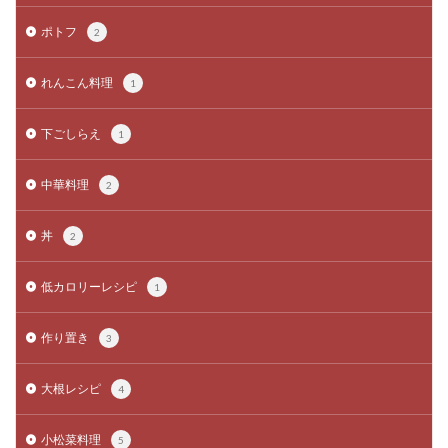
ポトフ
2
れんこん料理
1
下ごしらえ
1
中華料理
2
丼
2
低カロリーレシピ
1
作り置き
3
大根レシピ
4
小松菜料理
5