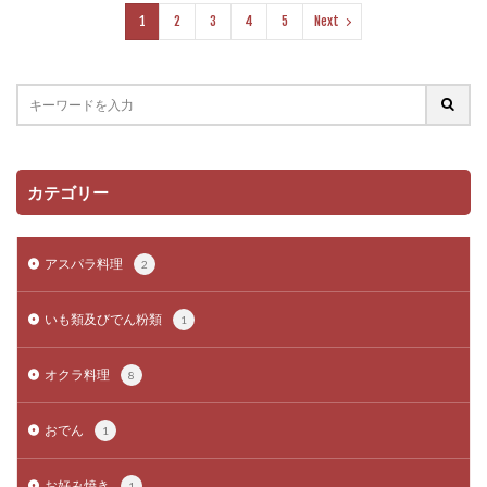
1
2
3
4
5
Next
カテゴリー
アスパラ料理
2
いも類及びでん粉類
1
オクラ料理
8
おでん
1
お好み焼き
1