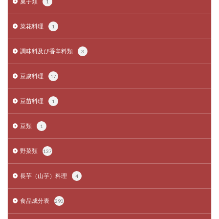
菓子類
1
菜花料理
1
調味料及び香辛料類
3
豆腐料理
17
豆苗料理
1
豆類
1
野菜類
137
長芋（山芋）料理
4
食品成分表
290