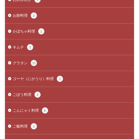
お餅料理
2
かぼちゃ料理
2
キムチ
1
グラタン
15
ゴーヤ（にがうり）料理
1
ごぼう料理
2
こんにゃく料理
8
ご飯料理
2