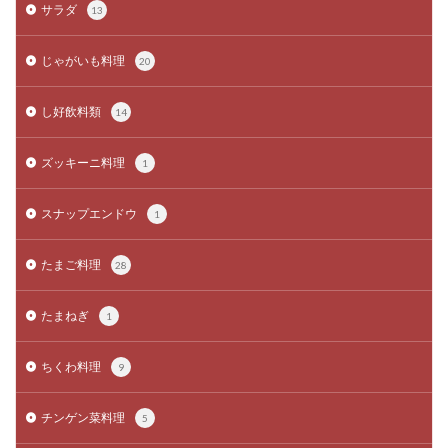
サラダ
13
じゃがいも料理
20
し好飲料類
14
ズッキーニ料理
1
スナップエンドウ
1
たまご料理
28
たまねぎ
1
ちくわ料理
9
チンゲン菜料理
5