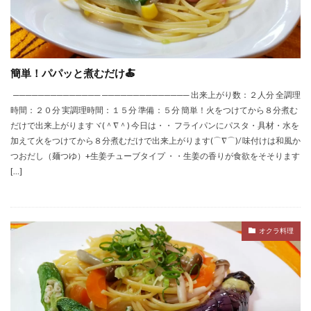
簡単！パパッと煮むだけ🍝
────────────── ────────────── 出来上がり数：２人分 全調理
時間：２０分 実調理時間：１５分 準備：５分 簡単！火をつけてから８分煮む
だけで出来上がりますヾ(＾∇＾) 今日は・・ フライパンにパスタ・具材・水を
加えて火をつけてから８分煮むだけで出来上がります(⌒∇⌒)/ 味付けは和風か
つおだし（麺つゆ）+生姜チューブタイプ ・・生姜の香りが食欲をそそります
[…]
オクラ料理