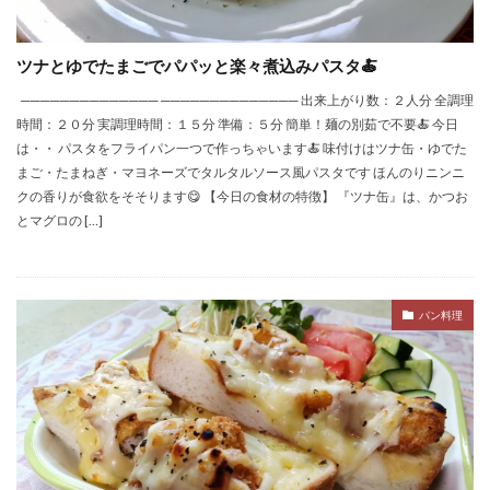
ツナとゆでたまごでパパッと楽々煮込みパスタ🍝
────────────── ────────────── 出来上がり数：２人分 全調理
時間：２０分 実調理時間：１５分 準備：５分 簡単！麺の別茹で不要🍝 今日
は・・ パスタをフライパン一つで作っちゃいます🍝 味付けはツナ缶・ゆでた
まご・たまねぎ・マヨネーズでタルタルソース風パスタです ほんのりニンニ
クの香りが食欲をそそります😋 【今日の食材の特徴】 『ツナ缶』は、かつお
とマグロの […]
パン料理