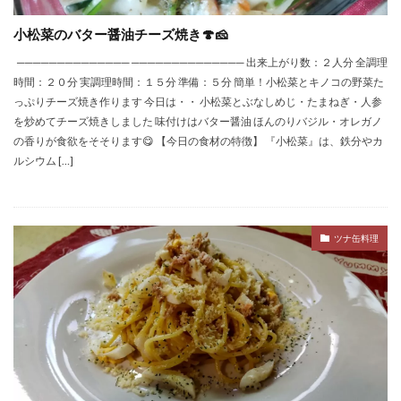
小松菜のバター醤油チーズ焼き🍄🧀
────────────── ────────────── 出来上がり数：２人分 全調理
時間：２０分 実調理時間：１５分 準備：５分 簡単！小松菜とキノコの野菜た
っぷりチーズ焼き作ります 今日は・・ 小松菜とぶなしめじ・たまねぎ・人参
を炒めてチーズ焼きしました 味付けはバター醤油 ほんのりバジル・オレガノ
の香りが食欲をそそります😋 【今日の食材の特徴】 『小松菜』は、鉄分やカ
ルシウム […]
ツナ缶料理