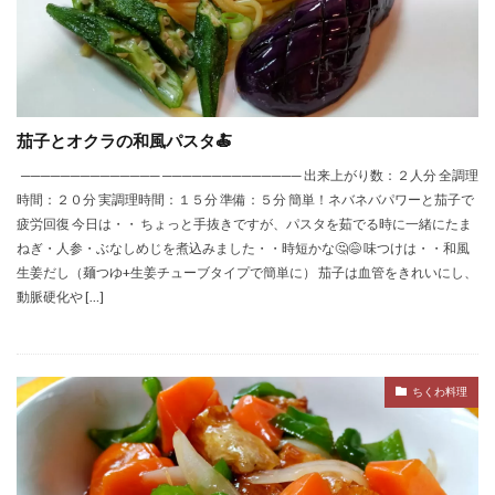
茄子とオクラの和風パスタ🍝
────────────── ────────────── 出来上がり数：２人分 全調理
時間：２０分 実調理時間：１５分 準備：５分 簡単！ネバネバパワーと茄子で
疲労回復 今日は・・ ちょっと手抜きですが、パスタを茹でる時に一緒にたま
ねぎ・人参・ぶなしめじを煮込みました・・時短かな🤔😅 味つけは・・和風
生姜だし（麺つゆ+生姜チューブタイプで簡単に） 茄子は血管をきれいにし、
動脈硬化や […]
ちくわ料理