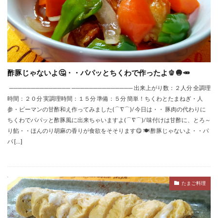
酢豚じゃないよ🤔・・パパッとちくわで作ったよ🫑🧅🥕
────────────── ────────────── 出来上がり数：２人分 全調理
時間：２０分 実調理時間：１５分 準備：５分 簡単！ちくわとたまねぎ・人
参・ピーマンの甘酢和え作ってみました(⌒∇⌒)/ 今日は・・ 豚肉の代わりに
ちくわでパパッと酢豚風に出来ちゃいますよ(⌒∇⌒)/ 味付けは甘酢に、とろ～
り餡・・ほんのり胡麻の香りが食欲をそそります😋 🍽 酢豚じゃないよ・・パ
パ […]
たまご料理