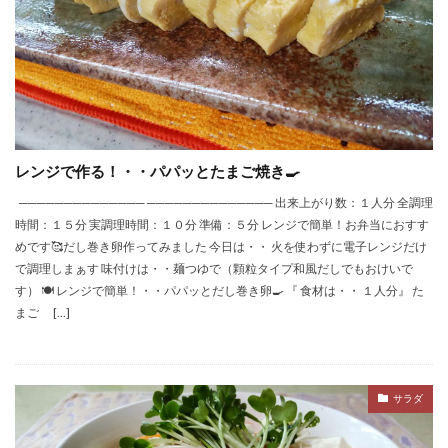
レンジで作る！・・パパッとたまご焼き🍳
────────────── ────────────── 出来上がり数：１人分 全調理
時間：１５分 実調理時間：１０分 準備：５分 レンジで簡単！お弁当におすす
めです🥰だし巻き卵作ってみました 今日は・・ 火を使わずに電子レンジだけ
で調理しまぁす 味付けは・・麺つゆで（顆粒タイプ和風だしでもおけいで
す） 🍽 レンジで簡単！・・パパッとだし巻き卵🍳 『 食材は・・ １人分』 た
まご […]
サラダ