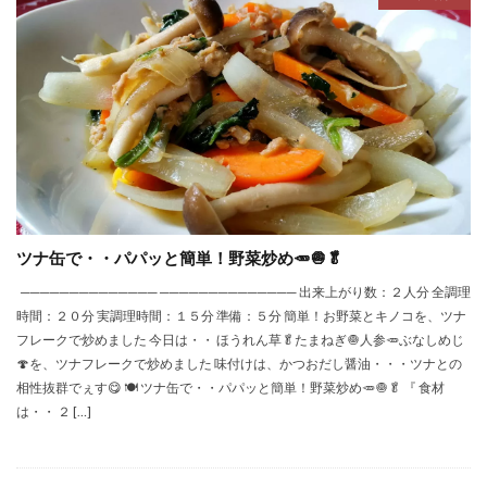
ツナ缶で・・パパッと簡単！野菜炒め🥕🧅🥬
────────────── ────────────── 出来上がり数：２人分 全調理
時間：２０分 実調理時間：１５分 準備：５分 簡単！お野菜とキノコを、ツナ
フレークで炒めました 今日は・・ ほうれん草🥬たまねぎ🧅人参🥕ぶなしめじ
🍄を、ツナフレークで炒めました 味付けは、かつおだし醤油・・・ツナとの
相性抜群でぇす😋 🍽 ツナ缶で・・パパッと簡単！野菜炒め🥕🧅🥬 『 食材
は・・ ２ […]