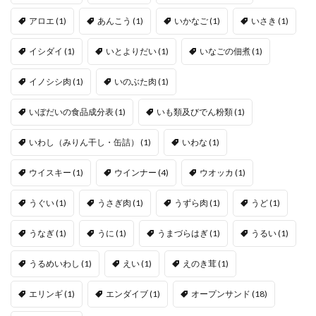
アロエ
(1)
あんこう
(1)
いかなご
(1)
いさき
(1)
イシダイ
(1)
いとよりだい
(1)
いなごの佃煮
(1)
イノシシ肉
(1)
いのぶた肉
(1)
いぼだいの食品成分表
(1)
いも類及びでん粉類
(1)
いわし（みりん干し・缶詰）
(1)
いわな
(1)
ウイスキー
(1)
ウインナー
(4)
ウオッカ
(1)
うぐい
(1)
うさぎ肉
(1)
うずら肉
(1)
うど
(1)
うなぎ
(1)
うに
(1)
うまづらはぎ
(1)
うるい
(1)
うるめいわし
(1)
えい
(1)
えのき茸
(1)
エリンギ
(1)
エンダイブ
(1)
オープンサンド
(18)