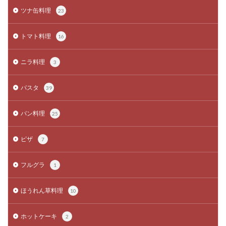
ツナ缶料理
23
トマト料理
16
ニラ料理
3
パスタ
39
パン料理
25
ピザ
7
フルグラ
1
ほうれん草料理
10
ホットケーキ
2