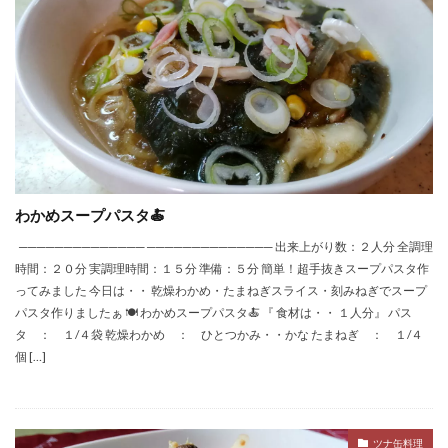
わかめスープパスタ🍝
────────────── ────────────── 出来上がり数：２人分 全調理
時間：２０分 実調理時間：１５分 準備：５分 簡単！超手抜きスープパスタ作
ってみました 今日は・・ 乾燥わかめ・たまねぎスライス・刻みねぎでスープ
パスタ作りましたぁ 🍽 わかめスープパスタ🍝 『 食材は・・ １人分』 パス
タ ： １/４袋 乾燥わかめ ： ひとつかみ・・かな たまねぎ ： １/４
個 […]
ツナ缶料理