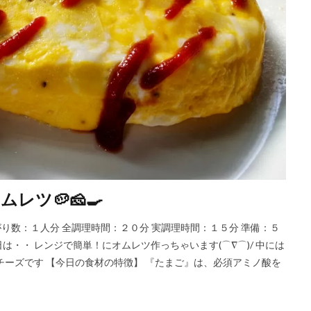
ツ🥔🧀🍳
出来上がり数：１人分 全調理時間：２０分 実調理時間：１５分 準備：５
日は・・ レンジで簡単！にオムレツ作っちゃいます(⌒∇⌒)/ 中には
チーズです 【今日の食材の特徴】 『たまご』は、必須アミノ酸を