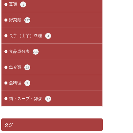
豆類
1
野菜類
137
長芋（山芋）料理
4
食品成分表
288
魚介類
55
魚料理
7
麺・スープ・雑炊
17
タグ