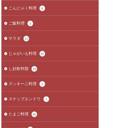
こんにゃく料理
8
ご飯料理
2
サラダ
13
じゃがいも料理
20
し好飲料類
14
ズッキーニ料理
1
スナップエンドウ
1
たまご料理
28