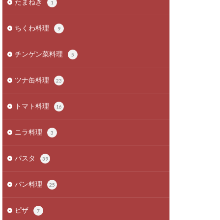
たまねぎ
1
ちくわ料理
9
チンゲン菜料理
5
ツナ缶料理
23
トマト料理
16
ニラ料理
3
パスタ
39
パン料理
25
ピザ
7