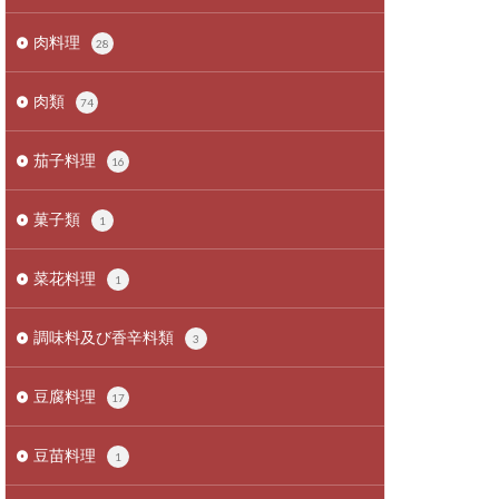
肉料理
28
肉類
74
茄子料理
16
菓子類
1
菜花料理
1
調味料及び香辛料類
3
豆腐料理
17
豆苗料理
1