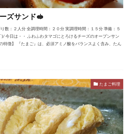
ーズサンド🥪
出来上がり数：２人分 全調理時間：２０分 実調理時間：１５分 準備：５
⌒)/ 今日は・・ ふわふわタマゴにとろけるチーズのオープンサン
食材の特徴】 『たまご』は、必須アミノ酸をバランスよく含み、たん
たまご料理