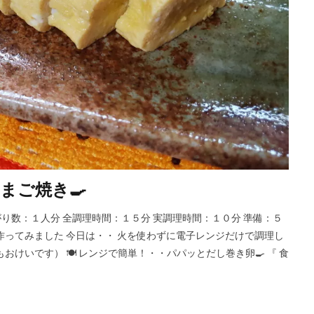
まご焼き🍳
出来上がり数：１人分 全調理時間：１５分 実調理時間：１０分 準備：５
作ってみました 今日は・・ 火を使わずに電子レンジだけで調理し
けいです） 🍽 レンジで簡単！・・パパッとだし巻き卵🍳 『 食