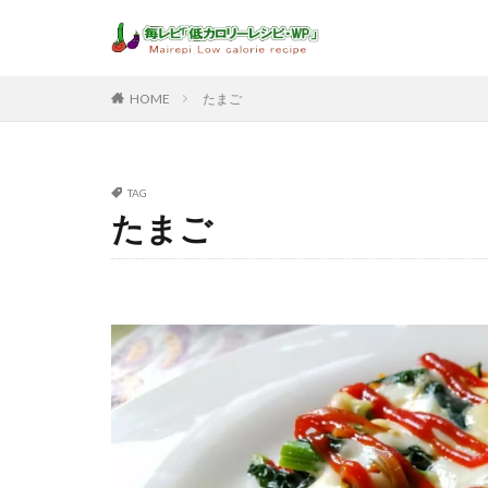
HOME
たまご
TAG
たまご