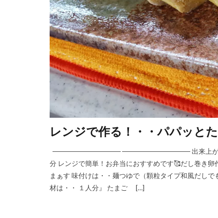
レンジで作る！・・パパッとた
────────────── ────────────── 
分 レンジで簡単！お弁当におすすめです🥰だし巻き卵
まぁす 味付けは・・麺つゆで（顆粒タイプ和風だしでもお
材は・・ １人分』 たまご […]