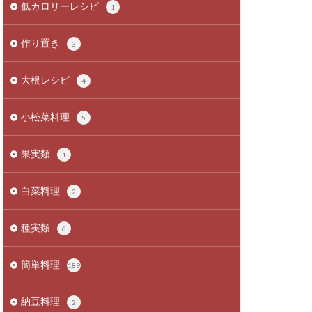
低カロリーレシピ
1
作り置き
3
大根レシピ
4
小松菜料理
5
果実類
1
白菜料理
2
種実類
6
簡単料理
189
納豆料理
2