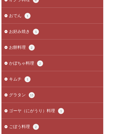
8
おでん
1
お好み焼き
1
お餅料理
2
かぼちゃ料理
2
キムチ
1
グラタン
15
ゴーヤ（にがうり）料理
1
ごぼう料理
2