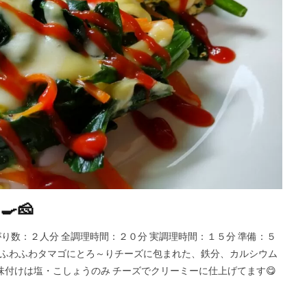
🧀
出来上がり数：２人分 全調理時間：２０分 実調理時間：１５分 準備：５
・ ふわふわタマゴにとろ～りチーズに包まれた、鉄分、カルシウム
 味付けは塩・こしょうのみ チーズでクリーミーに仕上げてます😋