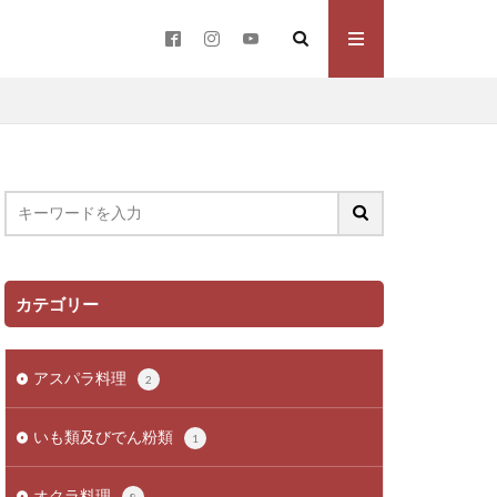
カテゴリー
アスパラ料理
2
いも類及びでん粉類
1
オクラ料理