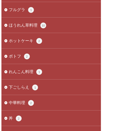
フルグラ
1
ほうれん草料理
10
ホットケーキ
2
ポトフ
2
れんこん料理
1
下ごしらえ
1
中華料理
2
丼
2