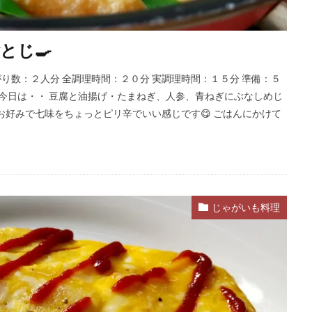
とじ🍳
出来上がり数：２人分 全調理時間：２０分 実調理時間：１５分 準備：５
 今日は・・ 豆腐と油揚げ・たまねぎ、人参、青ねぎにぶなしめじ
お好みで七味をちょっとピリ辛でいい感じです😋 ごはんにかけて
じゃがいも料理