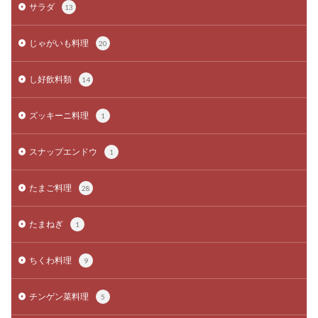
サラダ
13
じゃがいも料理
20
し好飲料類
14
ズッキーニ料理
1
スナップエンドウ
1
たまご料理
28
たまねぎ
1
ちくわ料理
9
チンゲン菜料理
5