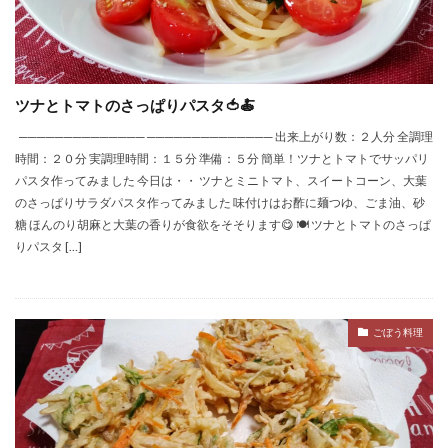
ツナとトマトのさっぱりパスタ🍅🍝
────────────── ────────────── 出来上がり数：２人分 全調理
時間：２０分 実調理時間：１５分 準備：５分 簡単！ツナとトマトでサッパリ
パスタ作ってみました 今日は・・ ツナとミニトマト、スイートコーン、大葉
のさっぱりサラダパスタ作ってみました 味付けはお酢に麺つゆ、ごま油、砂
糖 ほんのり胡麻と大葉の香りが食欲をそそります😋 🍽 ツナとトマトのさっぱ
りパスタ […]
ごぼう料理