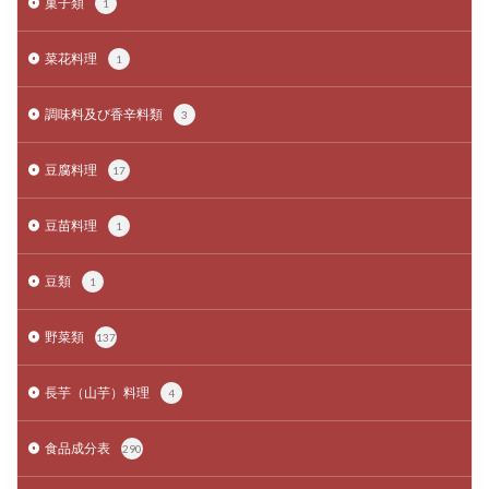
菓子類
1
菜花料理
1
調味料及び香辛料類
3
豆腐料理
17
豆苗料理
1
豆類
1
野菜類
137
長芋（山芋）料理
4
食品成分表
290