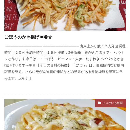
ごぼうのかき揚げ🥕🧅🫑
────────────── ────────────── 出来上がり数：２人分 全調理
時間：２０分 実調理時間：１５分 準備：5分 簡単！笹がきごぼうで・・パパ
ッと作ります 今日は・・ ごぼう・ピーマン・人参・たまねぎでパパッとかき
揚げ作ります🥕🧅🫑 【今日の食材の特徴】 『ごぼう』は、便秘解消など腸内
環境を整え、さらに発がん物質の排除などの効果がある食物繊維を豊富に含
みます。皮を […]
じゃがいも料理