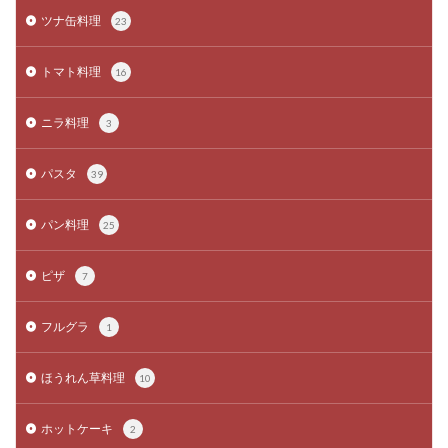
ツナ缶料理
23
トマト料理
16
ニラ料理
3
パスタ
39
パン料理
25
ピザ
7
フルグラ
1
ほうれん草料理
10
ホットケーキ
2