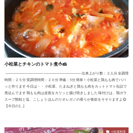
小松菜とチキンのトマト煮🍅🧀
────────────── ────────────── 出来上がり数：２人分 全調理
時間：２５分 実調理時間：２０分 準備：5分 簡単！小松菜と鶏もも肉でパパ
ッと作ります 今日は・・ 小松菜、たまねぎと鶏もも肉をカットトマト缶詰で
煮込んでます 鶏もも肉は皮面をカリッと揚げ焼きしました 味付けは、鶏ガラ
スープ顆粒と塩、こしょう ほんのりオレガノの香りが食欲をそそりますよ😋
【今日の […]
小松菜料理