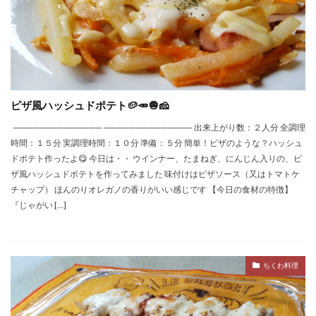
ピザ風ハッシュドポテト🥔🥕🧅🧀
────────────── ────────────── 出来上がり数：２人分 全調理
時間：１５分 実調理時間：１０分 準備：５分 簡単！ピザのような？ハッシュ
ドポテト作ったよ😋 今日は・・ ウインナー、たまねぎ、にんじん入りの、ピ
ザ風ハッシュドポテトを作ってみました 味付けはピザソース（又はトマトケ
チャップ） ほんのりオレガノの香りがいい感じです 【今日の食材の特徴】
『じゃがい […]
ちくわ料理