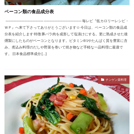
ベーコン類の食品成分表
────────────── ────────────── 毎レピ『低カロリーレシピ・
ＷＰ』へ来て下さってありがとうございます☆ 今日は、ベーコン類の食品成
分表を紹介します 特徴 豚バラ肉を成形して塩漬けにする。更に熟成させた後
燻製にしたものがベーコンとなります。ビタミンB1やたんぱく質を豊富に含
み、煮込み料理のだしや野菜を巻いて焼き物など手軽な一品料理に最適で
す。 日本食品標準成分 […]
チンゲン菜料理