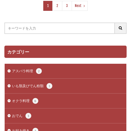
1
2
3
Next
カテゴリー
アスパラ料理
2
いも類及びでん粉類
1
オクラ料理
8
おでん
1
お好み焼き
1