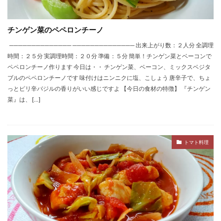
チンゲン菜のペペロンチーノ
────────────── ────────────── 出来上がり数：２人分 全調理
時間：２５分 実調理時間：２０分 準備：５分 簡単！チンゲン菜とベーコンで
ペペロンチーノ作ります 今日は・・ チンゲン菜、ベーコン、ミックスベジタ
ブルのペペロンチーノです 味付けはニンニクに塩、こしょう 唐辛子で、ちょ
っとピリ辛バジルの香りがいい感じですよ 【今日の食材の特徴】 『チンゲン
菜』は、 […]
トマト料理