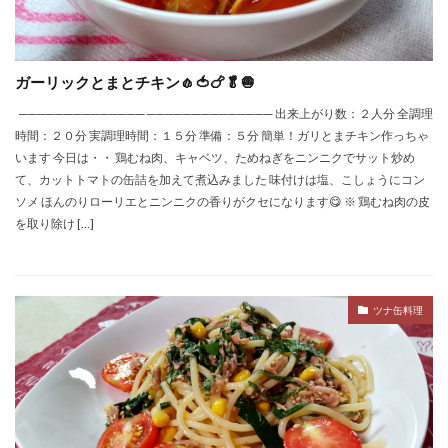
ガーリックとまとチキン🧄🍅🍗🥬🧅
────────────── ────────────── 出来上がり数：２人分 全調理
時間：２０分 実調理時間：１５分 準備：５分 簡単！ガリとまチキン作っちゃ
います 今日は・・ 鶏むね肉、キャベツ、ためねぎをニンニクでサット炒め
て、カットトマトの缶詰を加えて煮込みました 味付けは塩、こしょうにコン
ソメ ほんのりローリエとニンニクの香りがクセになります😋 ※ 鶏むね肉の皮
を取り除け […]
ツナ缶料理