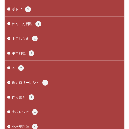
ポトフ
2
れんこん料理
1
下ごしらえ
1
中華料理
2
丼
2
低カロリーレシピ
1
作り置き
3
大根レシピ
4
小松菜料理
5