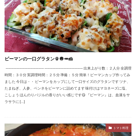
ピーマンの一口グラタン🫑🧅🥕🧀
────────────── ────────────── 出来上がり数：２人分 全調理
時間：３０分 実調理時間：２５分 準備：５分 簡単！ピーマンカップ作ってみ
ました 今日は・・ ピーマンをカップにして一口サイズのグラタンです ツナ、
たまねぎ、人参、ペンネをピーマンに詰めてます 味付けはマヨネーズに塩、
こしょう ほんのりバジルの香りがいい感じです😋 『ピーマン』は、血液をサ
ラサラに […]
トマト料理