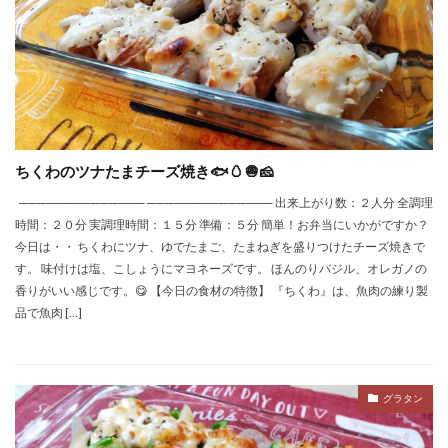
ちくわのツナたまチーズ焼き🐟🥚🧅🧀
────────────── ────────────── 出来上がり数：２人分 全調理
時間：２０分 実調理時間：１５分 準備：５分 簡単！お弁当にいかがですか？
今日は・・ ちくわにツナ、ゆでたまご、たまねぎを盛りつけたチーズ焼きで
す。 味付けは塩、こしょうにマヨネーズです。 ほんのりバジル、オレガノの
香りがいい感じです。😋 【今日の食材の特徴】 『ちくわ』は、魚肉の練り製
品で魚肉 […]
グラタン