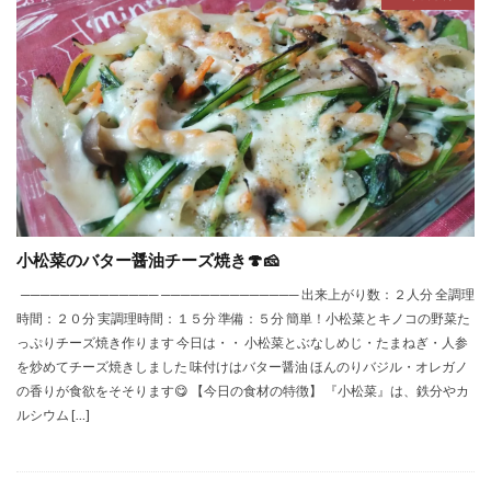
小松菜のバター醤油チーズ焼き🍄🧀
────────────── ────────────── 出来上がり数：２人分 全調理
時間：２０分 実調理時間：１５分 準備：５分 簡単！小松菜とキノコの野菜た
っぷりチーズ焼き作ります 今日は・・ 小松菜とぶなしめじ・たまねぎ・人参
を炒めてチーズ焼きしました 味付けはバター醤油 ほんのりバジル・オレガノ
の香りが食欲をそそります😋 【今日の食材の特徴】 『小松菜』は、鉄分やカ
ルシウム […]