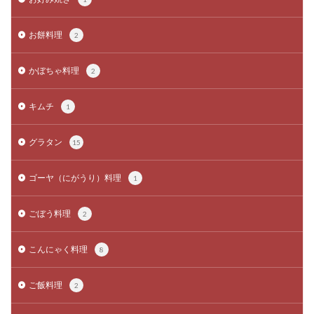
お餅料理
2
かぼちゃ料理
2
キムチ
1
グラタン
15
ゴーヤ（にがうり）料理
1
ごぼう料理
2
こんにゃく料理
8
ご飯料理
2