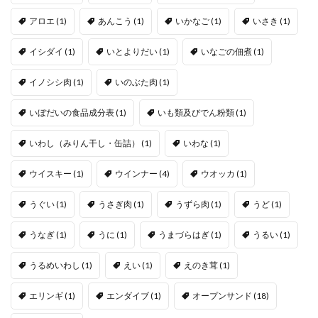
アロエ
(1)
あんこう
(1)
いかなご
(1)
いさき
(1)
イシダイ
(1)
いとよりだい
(1)
いなごの佃煮
(1)
イノシシ肉
(1)
いのぶた肉
(1)
いぼだいの食品成分表
(1)
いも類及びでん粉類
(1)
いわし（みりん干し・缶詰）
(1)
いわな
(1)
ウイスキー
(1)
ウインナー
(4)
ウオッカ
(1)
うぐい
(1)
うさぎ肉
(1)
うずら肉
(1)
うど
(1)
うなぎ
(1)
うに
(1)
うまづらはぎ
(1)
うるい
(1)
うるめいわし
(1)
えい
(1)
えのき茸
(1)
エリンギ
(1)
エンダイブ
(1)
オープンサンド
(18)